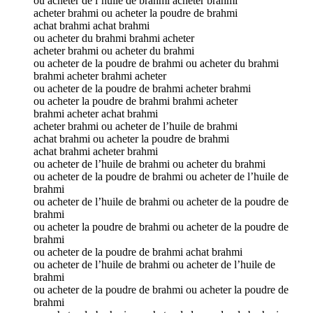
ou acheter de l’huile de brahmi acheter brahmi
acheter brahmi ou acheter la poudre de brahmi
achat brahmi achat brahmi
ou acheter du brahmi brahmi acheter
acheter brahmi ou acheter du brahmi
ou acheter de la poudre de brahmi ou acheter du brahmi
brahmi acheter brahmi acheter
ou acheter de la poudre de brahmi acheter brahmi
ou acheter la poudre de brahmi brahmi acheter
brahmi acheter achat brahmi
acheter brahmi ou acheter de l’huile de brahmi
achat brahmi ou acheter la poudre de brahmi
achat brahmi acheter brahmi
ou acheter de l’huile de brahmi ou acheter du brahmi
ou acheter de la poudre de brahmi ou acheter de l’huile de
brahmi
ou acheter de l’huile de brahmi ou acheter de la poudre de
brahmi
ou acheter la poudre de brahmi ou acheter de la poudre de
brahmi
ou acheter de la poudre de brahmi achat brahmi
ou acheter de l’huile de brahmi ou acheter de l’huile de
brahmi
ou acheter de la poudre de brahmi ou acheter la poudre de
brahmi