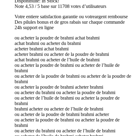
Disponibilité: In Stock!
Note 4,53 / 5 base sur 11708 votes d’utilisateurs
Votre entiere satisfaction garantie ou votreargent rembourse
Des pilules bonus et de gros rabais sur chaque commande
24h support en ligne
ou acheter la poudre de brahmi achat brahmi
achat brahmi ou acheter du brahmi
acheter brahmi achat brahmi
acheter brahmi ou acheter de la poudre de brahmi
achat brahmi ou acheter de l’huile de brahmi
ou acheter la poudre de brahmi ou acheter de l’huile de
brahmi
ou acheter de la poudre de brahmi ou acheter de la poudre de
brahmi
ou acheter la poudre de brahmi acheter brahmi
ou acheter du brahmi ou acheter la poudre de brahmi
ou acheter de l’huile de brahmi ou acheter la poudre de
brahmi
brahmi acheter ou acheter de l’huile de brahmi
ou acheter de la poudre de brahmi brahmi acheter
ou acheter la poudre de brahmi ou acheter la poudre de
brahmi
ou acheter du brahmi ou acheter de l’huile de brahmi