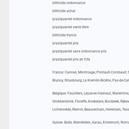
biltricide ordonnance
biltricide achat
praziquantel ordonnance
praziquantel vente libre
biltricide france
praziquantel prix
praziquantel sans ordonnance prix
praziquantel prix en fcfa
France: Cannes, Montrouge, Pontault-Combault, Sai
Brunoy, Strasbourg, Le Kremlin-Bicêtre, Pas-de-Cal
Belgique: Fauvillers, Leuze-en-Hainaut, Waremme,
Grobbendonk, Floreffe, Koekelare, Borsbeek, Rijke
Lichtervelde, Riemst, Beauvechain, Herentals, Tes
Suisse: Bulle, Weinfelden, Aarau, Entremont, Roma