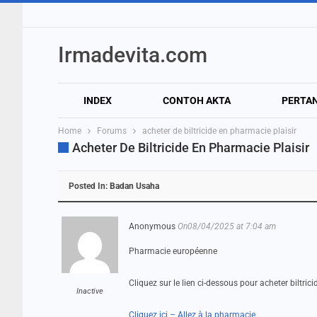
Irmadevita.com
INDEX
CONTOH AKTA
PERTA
Home
Forums
acheter de biltricide en pharmacie plaisir
Acheter De Biltricide En Pharmacie Plaisir
Posted In:
Badan Usaha
Anonymous
On08/04/2025 at 7:04 am
Pharmacie européenne
Cliquez sur le lien ci-dessous pour acheter biltri
Inactive
Cliquez ici – Allez à la pharmacie