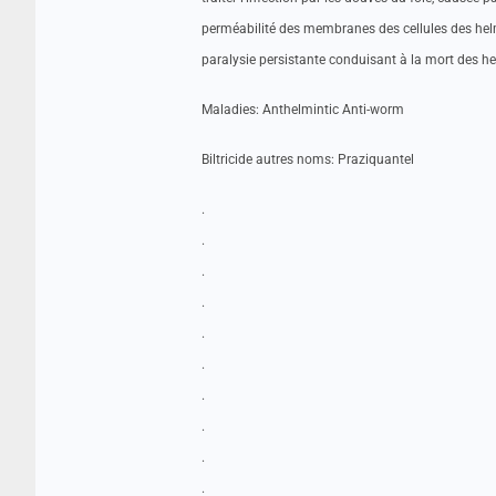
perméabilité des membranes des cellules des helm
paralysie persistante conduisant à la mort des h
Maladies: Anthelmintic Anti-worm
Biltricide autres noms: Praziquantel
.
.
.
.
.
.
.
.
.
.