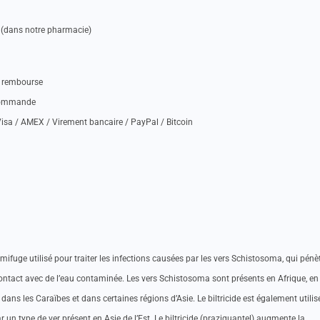
 (dans notre pharmacie)
nt rembourse
 commande
isa / AMEX / Virement bancaire / PayPal / Bitcoin
mifuge utilisé pour traiter les infections causées par les vers Schistosoma, qui pénè
contact avec de l’eau contaminée. Les vers Schistosoma sont présents en Afrique, en
ans les Caraïbes et dans certaines régions d’Asie. Le biltricide est également utilis
ar un type de ver présent en Asie de l’Est. Le biltricide (praziquantel) augmente la