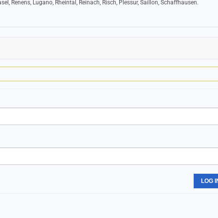
Basel, Renens, Lugano, Rheintal, Reinach, Risch, Plessur, Saillon, Schaffhausen.
LOG I