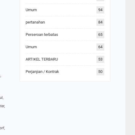
Umum
94
pertanahan
84
Perseroan terbatas
65
Umum
64
ARTIKEL TERBARU
53
Perjanjian / Kontrak
50
,
l,
ter,
rf,