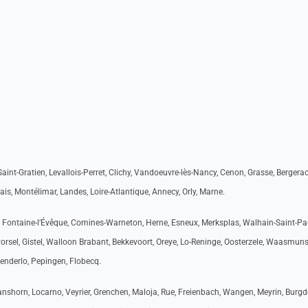
nt-Gratien, Levallois-Perret, Clichy, Vandoeuvre-lès-Nancy, Cenon, Grasse, Bergerac
ais, Montélimar, Landes, Loire-Atlantique, Annecy, Orly, Marne.
 Fontaine-l’Évêque, Comines-Warneton, Herne, Esneux, Merksplas, Walhain-Saint-Pau
vorsel, Gistel, Walloon Brabant, Bekkevoort, Oreye, Lo-Reninge, Oosterzele, Waasmuns
senderlo, Pepingen, Flobecq.
nshorn, Locarno, Veyrier, Grenchen, Maloja, Rue, Freienbach, Wangen, Meyrin, Burgdo