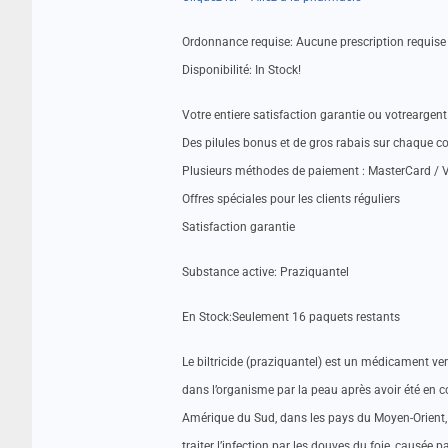
Ordonnance requise: Aucune prescription requise
Disponibilité: In Stock!
Votre entiere satisfaction garantie ou votrearge
Des pilules bonus et de gros rabais sur chaque
Plusieurs méthodes de paiement : MasterCard / V
Offres spéciales pour les clients réguliers
Satisfaction garantie
Substance active: Praziquantel
En Stock:Seulement 16 paquets restants
Le biltricide (praziquantel) est un médicament ver
dans l’organisme par la peau après avoir été en 
Amérique du Sud, dans les pays du Moyen-Orient, d
traiter l’infection par les douves du foie, causée p