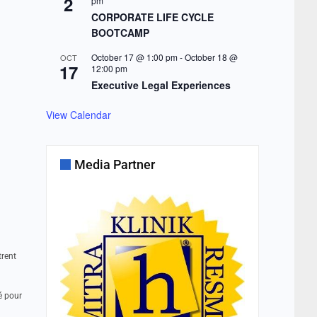
2
pm
CORPORATE LIFE CYCLE
BOOTCAMP
October 17 @ 1:00 pm
-
October 18 @
OCT
17
12:00 pm
Executive Legal Experiences
View Calendar
Media Partner
trent
é pour