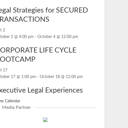
egal Strategies for SECURED
RANSACTIONS
ct
2
tober 2 @ 4:00 pm
-
October 4 @ 12:00 pm
ORPORATE LIFE CYCLE
BOOTCAMP
ct
17
tober 17 @ 1:00 pm
-
October 18 @ 12:00 pm
xecutive Legal Experiences
ew Calendar
Media Partner