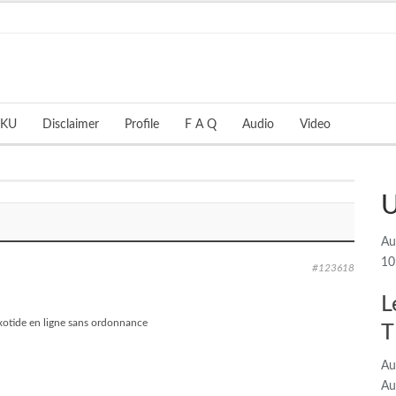
UKU
Disclaimer
Profile
F A Q
Audio
Video
U
A
10
#123618
L
lixotide en ligne sans ordonnance
T
A
Au