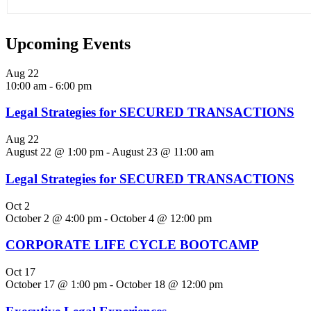
Upcoming Events
Aug
22
10:00 am
-
6:00 pm
Legal Strategies for SECURED TRANSACTIONS
Aug
22
August 22 @ 1:00 pm
-
August 23 @ 11:00 am
Legal Strategies for SECURED TRANSACTIONS
Oct
2
October 2 @ 4:00 pm
-
October 4 @ 12:00 pm
CORPORATE LIFE CYCLE BOOTCAMP
Oct
17
October 17 @ 1:00 pm
-
October 18 @ 12:00 pm