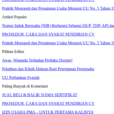
Praktik Monopoli dan Persaingan Usaha Menurut UU No. 5 Tahun 1
Artikel Populer
Nomor Induk Berusaha (NIB) Berfungsi Sebagai SIUP, TDP, API d
PROSEDUR, CARA DAN SYARAT PENDIRIAN CV
Praktik Monopoli dan Persaingan Usaha Menurut UU No. 5 Tahun 1
Pilihan Editor
Awas, Waspada Terhadap Perilaku Doxing!
Pelatihan dan Klinik Hukum Bagi Perempuan Pengusaha
UU Perbankan Syariah
Paling Banyak di Komentari
JUAL BELI & BALIK NAMA SERTIFIKAT
PROSEDUR, CARA DAN SYARAT PENDIRIAN CV
IZIN USAHA PMA – UNTUK PERTAMA KALINYA