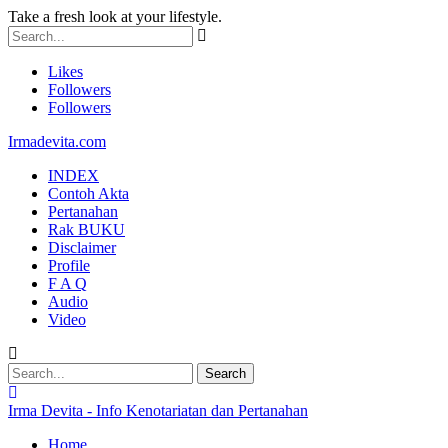
Take a fresh look at your lifestyle.
Likes
Followers
Followers
Irmadevita.com
INDEX
Contoh Akta
Pertanahan
Rak BUKU
Disclaimer
Profile
F A Q
Audio
Video
Irma Devita - Info Kenotariatan dan Pertanahan
Home