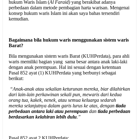
hukum Waris Islam (
Al Faraid)
yang berakibat adanya
perbedaan dalam metode pembagian harta warisan. Mengenai
konsep hukum waris Islam ini akan saya bahas tersendiri
kemudian.
Bagaimana bila hukum waris menggunakan sistem waris
Barat?
Bila mengunakan sistem waris Barat (KUHPerdata), para ahli
waris memiliki bagian yang sama besar antara anak laki-laki
dengan anak perempuan. Hal ini sesuai dengan ketentuan
Pasal 852 ayat (1) KUHPerdata yang berbunyi sebagai
berikut:
“Anak-anak atau sekalian keturunan mereka, biar dilahirkan
dari lain-lain perkawinan sekali pun, mewaris dari kedua
orang tua, kakek, nenek, atau semua keluarga sedarah
mereka selanjutnya dalam garis lurus ke atas, dengan
tiada
perbedaan antara laki atau perempuan
dan
tiada perbedaan
berdasarkan kelahiran lebih dulu
.”
Pasal 852 ayat 2 KUHPerdata: