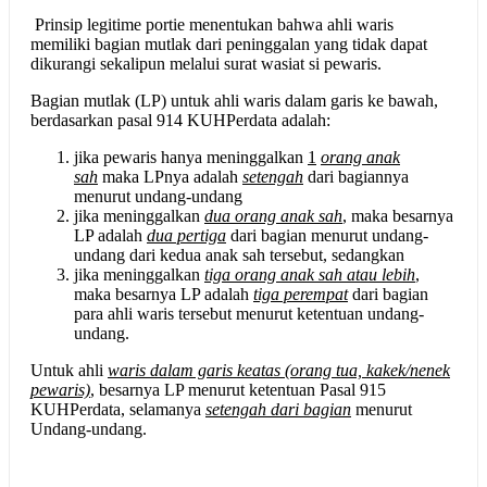
Prinsip legitime portie menentukan bahwa ahli waris
memiliki bagian mutlak dari peninggalan yang tidak dapat
dikurangi sekalipun melalui surat wasiat si pewaris.
Bagian mutlak (LP) untuk ahli waris dalam garis ke bawah,
berdasarkan pasal 914 KUHPerdata adalah:
jika pewaris hanya meninggalkan
1
orang anak
sah
maka LPnya adalah
setengah
dari bagiannya
menurut undang-undang
jika meninggalkan
dua orang anak sah
, maka besarnya
LP adalah
dua pertiga
dari bagian menurut undang-
undang dari kedua anak sah tersebut, sedangkan
jika meninggalkan
tiga orang anak sah atau lebih
,
maka besarnya LP adalah
tiga perempat
dari bagian
para ahli waris tersebut menurut ketentuan undang-
undang.
Untuk ahli
waris dalam garis ke
atas
(orang tua, kakek/nenek
pewaris)
, besarnya LP menurut ketentuan Pasal 915
KUHPerdata, selamanya
setengah dari bagian
menurut
Undang-undang.