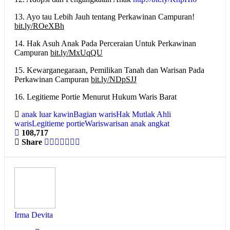
13. Ayo tau Lebih Jauh tentang Perkawinan Campuran!
bit.ly/ROeXBh
14. Hak Asuh Anak Pada Perceraian Untuk Perkawinan
Campuran
bit.ly/MxUqQU
15. Kewarganegaraan, Pemilikan Tanah dan Warisan Pada
Perkawinan Campuran
bit.ly/NDpSJJ
16. Legitieme Portie Menurut Hukum Waris Barat
anak luar kawin
Bagian waris
Hak Mutlak Ahli
waris
Legitieme portie
Waris
warisan anak angkat
108,717
Share
Irma Devita