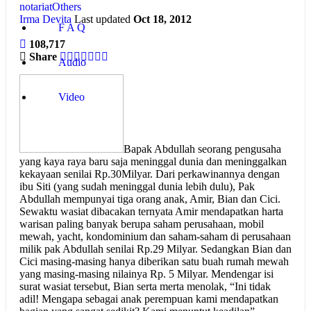
notariat
Others
Irma Devita
Last updated
Oct 18, 2012
F A Q
108,717
Share
Audio
Video
Bapak Abdullah seorang pengusaha
yang kaya raya baru saja meninggal dunia dan meninggalkan
kekayaan senilai Rp.30Milyar. Dari perkawinannya dengan
ibu Siti (yang sudah meninggal dunia lebih dulu), Pak
Abdullah mempunyai tiga orang anak, Amir, Bian dan Cici.
Sewaktu wasiat dibacakan ternyata Amir mendapatkan harta
warisan paling banyak berupa saham perusahaan, mobil
mewah, yacht, kondominium dan saham-saham di perusahaan
milik pak Abdullah senilai Rp.29 Milyar. Sedangkan Bian dan
Cici masing-masing hanya diberikan satu buah rumah mewah
yang masing-masing nilainya Rp. 5 Milyar. Mendengar isi
surat wasiat tersebut, Bian serta merta menolak, “Ini tidak
adil! Mengapa sebagai anak perempuan kami mendapatkan