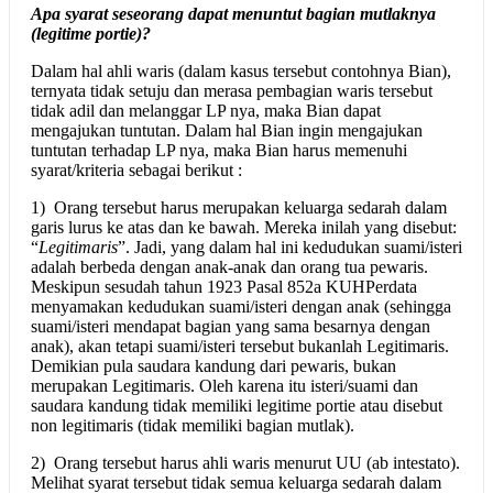
Apa syarat seseorang dapat menuntut bagian mutlaknya
(legitime portie)?
Dalam hal ahli waris (dalam kasus tersebut contohnya Bian),
ternyata tidak setuju dan merasa pembagian waris tersebut
tidak adil dan melanggar LP nya, maka Bian dapat
mengajukan tuntutan. Dalam hal Bian ingin mengajukan
tuntutan terhadap LP nya, maka Bian harus memenuhi
syarat/kriteria sebagai berikut :
1) Orang tersebut harus merupakan keluarga sedarah dalam
garis lurus ke atas dan ke bawah. Mereka inilah yang disebut:
“
Legitimaris
”. Jadi, yang dalam hal ini kedudukan suami/isteri
adalah berbeda dengan anak-anak dan orang tua pewaris.
Meskipun sesudah tahun 1923 Pasal 852a KUHPerdata
menyamakan kedudukan suami/isteri dengan anak (sehingga
suami/isteri mendapat bagian yang sama besarnya dengan
anak), akan tetapi suami/isteri tersebut bukanlah Legitimaris.
Demikian pula saudara kandung dari pewaris, bukan
merupakan Legitimaris. Oleh karena itu isteri/suami dan
saudara kandung tidak memiliki legitime portie atau disebut
non legitimaris (tidak memiliki bagian mutlak).
2) Orang tersebut harus ahli waris menurut UU (ab intestato).
Melihat syarat tersebut tidak semua keluarga sedarah dalam