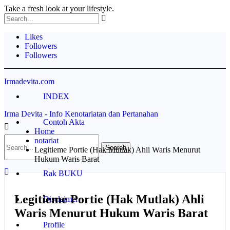
Take a fresh look at your lifestyle.
Likes
Followers
Followers
Irmadevita.com
INDEX
Irma Devita - Info Kenotariatan dan Pertanahan
Contoh Akta
Home
notariat
Pertanahan
Legitieme Portie (Hak Mutlak) Ahli Waris Menurut
Hukum Waris Barat
Rak BUKU
Legitieme Portie (Hak Mutlak) Ahli
Disclaimer
Waris Menurut Hukum Waris Barat
Profile