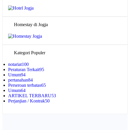
Homestay di Jogja
Kategori Populer
notariat
100
Peraturan Terkait
95
Umum
94
pertanahan
84
Perseroan terbatas
65
Umum
64
ARTIKEL TERBARU
53
Perjanjian / Kontrak
50