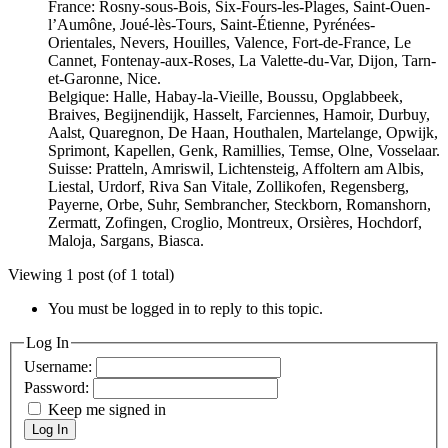
France: Rosny-sous-Bois, Six-Fours-les-Plages, Saint-Ouen-
l’Aumône, Joué-lès-Tours, Saint-Étienne, Pyrénées-
Orientales, Nevers, Houilles, Valence, Fort-de-France, Le
Cannet, Fontenay-aux-Roses, La Valette-du-Var, Dijon, Tarn-
et-Garonne, Nice.
Belgique: Halle, Habay-la-Vieille, Boussu, Opglabbeek,
Braives, Begijnendijk, Hasselt, Farciennes, Hamoir, Durbuy,
Aalst, Quaregnon, De Haan, Houthalen, Martelange, Opwijk,
Sprimont, Kapellen, Genk, Ramillies, Temse, Olne, Vosselaar.
Suisse: Pratteln, Amriswil, Lichtensteig, Affoltern am Albis,
Liestal, Urdorf, Riva San Vitale, Zollikofen, Regensberg,
Payerne, Orbe, Suhr, Sembrancher, Steckborn, Romanshorn,
Zermatt, Zofingen, Croglio, Montreux, Orsières, Hochdorf,
Maloja, Sargans, Biasca.
Viewing 1 post (of 1 total)
You must be logged in to reply to this topic.
Log In
Username:
Password:
Keep me signed in
Log In