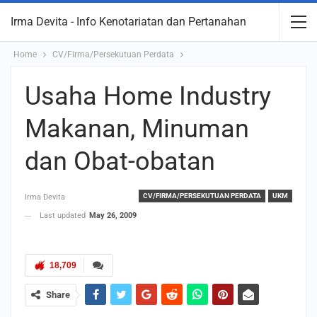
Irma Devita - Info Kenotariatan dan Pertanahan
Home
CV/Firma/Persekutuan Perdata
Usaha Home Industry
Makanan, Minuman
dan Obat-obatan
CV/FIRMA/PERSEKUTUAN PERDATA
UKM
Irma Devita
Last updated
May 26, 2009
18,709
Share