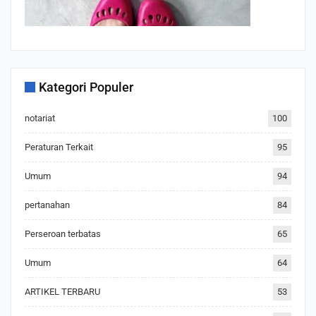
Kategori Populer
notariat
100
Peraturan Terkait
95
Umum
94
pertanahan
84
Perseroan terbatas
65
Umum
64
ARTIKEL TERBARU
53