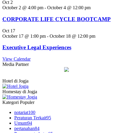
Oct
2
October 2 @ 4:00 pm
-
October 4 @ 12:00 pm
CORPORATE LIFE CYCLE BOOTCAMP
Oct
17
October 17 @ 1:00 pm
-
October 18 @ 12:00 pm
Executive Legal Experiences
View Calendar
Media Partner
Hotel di Jogja
Homestay di Jogja
Kategori Populer
notariat
100
Peraturan Terkait
95
Umum
94
pertanahan
84