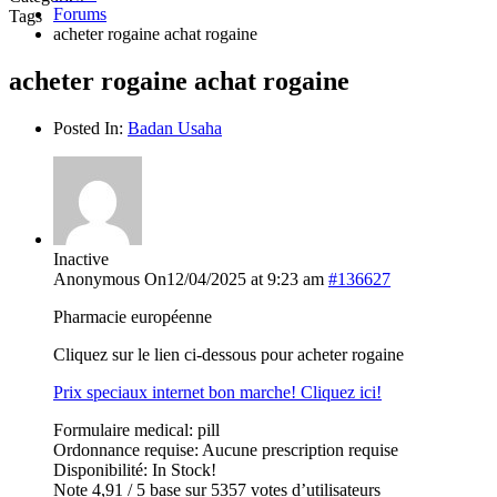
Forums
Tags
acheter rogaine achat rogaine
acheter rogaine achat rogaine
Posted In:
Badan Usaha
Inactive
Anonymous
On12/04/2025 at 9:23 am
#136627
Pharmacie européenne
Cliquez sur le lien ci-dessous pour acheter rogaine
Prix speciaux internet bon marche! Cliquez ici!
Formulaire medical: pill
Ordonnance requise: Aucune prescription requise
Disponibilité: In Stock!
Note 4,91 / 5 base sur 5357 votes d’utilisateurs