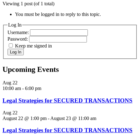
Viewing 1 post (of 1 total)
You must be logged in to reply to this topic.
Log In
Username:
Password:
Keep me signed in
Log In
Upcoming Events
Aug
22
10:00 am
-
6:00 pm
Legal Strategies for SECURED TRANSACTIONS
Aug
22
August 22 @ 1:00 pm
-
August 23 @ 11:00 am
Legal Strategies for SECURED TRANSACTIONS