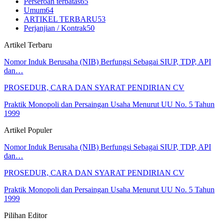
Perseroan terbatas
65
Umum
64
ARTIKEL TERBARU
53
Perjanjian / Kontrak
50
Artikel Terbaru
Nomor Induk Berusaha (NIB) Berfungsi Sebagai SIUP, TDP, API
dan…
PROSEDUR, CARA DAN SYARAT PENDIRIAN CV
Praktik Monopoli dan Persaingan Usaha Menurut UU No. 5 Tahun
1999
Artikel Populer
Nomor Induk Berusaha (NIB) Berfungsi Sebagai SIUP, TDP, API
dan…
PROSEDUR, CARA DAN SYARAT PENDIRIAN CV
Praktik Monopoli dan Persaingan Usaha Menurut UU No. 5 Tahun
1999
Pilihan Editor