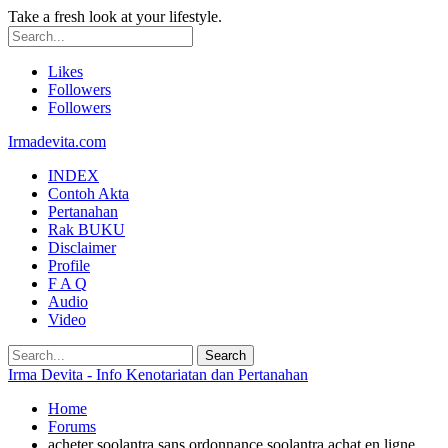
Take a fresh look at your lifestyle.
Likes
Followers
Followers
Irmadevita.com
INDEX
Contoh Akta
Pertanahan
Rak BUKU
Disclaimer
Profile
F A Q
Audio
Video
Irma Devita - Info Kenotariatan dan Pertanahan
Home
Forums
acheter soolantra sans ordonnance soolantra achat en ligne