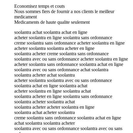
Economisez temps et couts
Nous sommes fiers de fournir a nos clients le meilleur
medicament
Medicaments de haute qualite seulement
soolantra achat soolantra achat en ligne
acheter soolantra en ligne soolantra sans ordonnance
creme soolantra sans ordonnance acheter soolantra en ligne
acheter soolantra soolantra acheter en ligne
soolantra acheter creme soolantra sans ordonnance
soolantra avec ou sans ordonnance acheter soolantra en ligne
acheter soolantra sans ordonnance soolantra achat en ligne
soolantra avec ou sans ordonnance achat soolantra
soolantra acheter achat soolantra
acheter soolantra soolantra avec ou sans ordonnance
soolantra achat en ligne soolantra achat
acheter soolantra en ligne soolantra achat
soolantra acheter en ligne soolantra sans ordonnance
soolantra acheter soolantra achat
soolantra acheter acheter soolantra en ligne
soolantra achat acheter soolantra
creme soolantra sans ordonnance soolantra achat en ligne
achat soolantra soolantra acheter
soolantra avec ou sans ordonnance soolantra avec ou sans