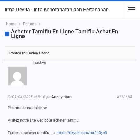
Irma Devita - Info Kenotariatan dan Pertanahan
Home
Forums
Acheter Tamiflu En Ligne Tamiflu Achat En
Ligne
Posted In:
Badan Usaha
Inactive
On01/04/2025 at 8:16 pm
Anonymous
#120664
Pharmacie européenne
Visitez notre site web pour acheter tamiflu
Etaient a acheter tamiflu -–>
https://tinyurl.com/mr2h3yc8