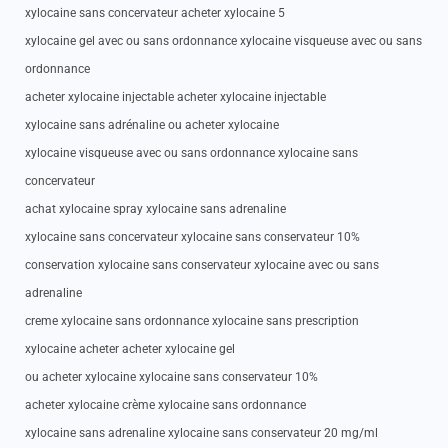
xylocaine sans concervateur acheter xylocaine 5
xylocaine gel avec ou sans ordonnance xylocaine visqueuse avec ou sans
ordonnance
acheter xylocaine injectable acheter xylocaine injectable
xylocaine sans adrénaline ou acheter xylocaine
xylocaine visqueuse avec ou sans ordonnance xylocaine sans
concervateur
achat xylocaine spray xylocaine sans adrenaline
xylocaine sans concervateur xylocaine sans conservateur 10%
conservation xylocaine sans conservateur xylocaine avec ou sans
adrenaline
creme xylocaine sans ordonnance xylocaine sans prescription
xylocaine acheter acheter xylocaine gel
ou acheter xylocaine xylocaine sans conservateur 10%
acheter xylocaine crème xylocaine sans ordonnance
xylocaine sans adrenaline xylocaine sans conservateur 20 mg/ml