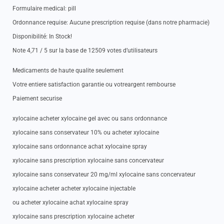
Formulaire medical: pill
Ordonnance requise: Aucune prescription requise (dans notre pharmacie)
Disponibilité: In Stock!
Note 4,71 / 5 sur la base de 12509 votes d’utilisateurs
Medicaments de haute qualite seulement
Votre entiere satisfaction garantie ou votreargent rembourse
Paiement securise
xylocaine acheter xylocaine gel avec ou sans ordonnance
xylocaine sans conservateur 10% ou acheter xylocaine
xylocaine sans ordonnance achat xylocaine spray
xylocaine sans prescription xylocaine sans concervateur
xylocaine sans conservateur 20 mg/ml xylocaine sans concervateur
xylocaine acheter acheter xylocaine injectable
ou acheter xylocaine achat xylocaine spray
xylocaine sans prescription xylocaine acheter