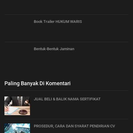
Book Trailer HUKUM WARIS
Bentuk-Bentuk Jaminan
Paling Banyak Di Komentari
JUAL BELI & BALIK NAMA SERTIFIKAT
PROSEDUR, CARA DAN SYARAT PENDIRIAN CV