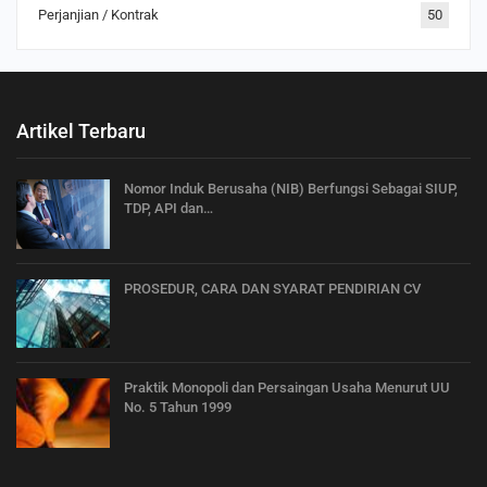
Perjanjian / Kontrak
50
Artikel Terbaru
Nomor Induk Berusaha (NIB) Berfungsi Sebagai SIUP,
TDP, API dan…
PROSEDUR, CARA DAN SYARAT PENDIRIAN CV
Praktik Monopoli dan Persaingan Usaha Menurut UU
No. 5 Tahun 1999