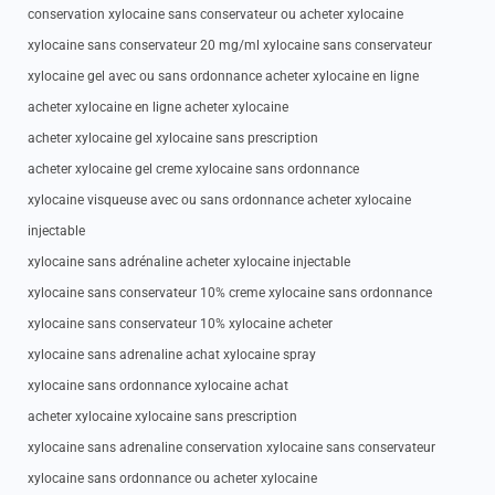
conservation xylocaine sans conservateur ou acheter xylocaine
xylocaine sans conservateur 20 mg/ml xylocaine sans conservateur
xylocaine gel avec ou sans ordonnance acheter xylocaine en ligne
acheter xylocaine en ligne acheter xylocaine
acheter xylocaine gel xylocaine sans prescription
acheter xylocaine gel creme xylocaine sans ordonnance
xylocaine visqueuse avec ou sans ordonnance acheter xylocaine
injectable
xylocaine sans adrénaline acheter xylocaine injectable
xylocaine sans conservateur 10% creme xylocaine sans ordonnance
xylocaine sans conservateur 10% xylocaine acheter
xylocaine sans adrenaline achat xylocaine spray
xylocaine sans ordonnance xylocaine achat
acheter xylocaine xylocaine sans prescription
xylocaine sans adrenaline conservation xylocaine sans conservateur
xylocaine sans ordonnance ou acheter xylocaine