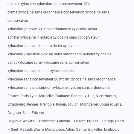
acheter xylocaine xylocaine sans conservateur 10%
creme xylocaine sans ordonnance conservation xylocaine sans
conservateur
xylocaine gel avec ou sans ordonnance xylocaine achat
acheter xylocaine injectable xylocaine sans concervateur
xylocaine sans adrénaline acheter xylocaine
xylocaine visqueuse avec ou sans ordonnance acheter xylocaine
achat xylocaine spray xylocaine sans conservateur
xylocaine sans adrenaline xylocaine achat
xylocaine sans conservateur 20 mg/ml xylocaine sans ordonnance
xylocaine sans prescription xylocaine avec ou sans ordonnance
France: Paris, Lyon, Marseille, Toulouse, Bordeaux, Lille, Nice, Nantes,
Strasbourg, Rennes, Grenoble, Rouen, Toulon, Montpellier, Douai et Lens,
Avignon, Saint-Etienne.
Belgique: Anvers – Antwerpen, Louvain – Leuven, Bruges – Brugge, Gand
– Gent, Hasselt, Wavre, Mons, Liege, Arlon, Namur, Bruxelles, Limbourg.