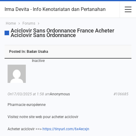
Irma Devita - Info Kenotariatan dan Pertanahan
Home
Forums
Aciclovir Sans Ordonnance France Acheter
Aciclovir Sans Ordonnance
Posted In:
Badan Usaha
Inactive
On17/03/2025 at 1:58 am
Anonymous
#106685
Pharmacie européenne
Visitez notre site web pour acheter aciclovir
Acheter aciclovir ==>
https://tinyurl.com/6x4ecxjn