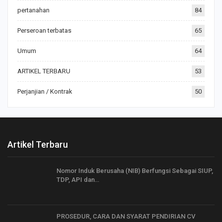
pertanahan
84
Perseroan terbatas
65
Umum
64
ARTIKEL TERBARU
53
Perjanjian / Kontrak
50
Artikel Terbaru
Nomor Induk Berusaha (NIB) Berfungsi Sebagai SIUP,
TDP, API dan…
PROSEDUR, CARA DAN SYARAT PENDIRIAN CV