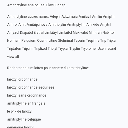
Amitriptyline analogues: Elavil Endep
Amitriptyline autres noms: Adepril Adtzimaia Amilavil Amilin Amiplin
Amirol Amit Amitriptinova Amitriptylin Amitriptylini Amixide Amytril
Amyzol Diapatol Elatrol Limbitryl Limbritol Maxivalet Minitran Nobritol
Normaln Psiquium Qualitripitine Stelminal Teperin Trepiline Trip Tripta
Triptafen Triptilin Triptizol Triptyl Tryptal Tryptin Tryptomer Uxen retard
view all
Recherches similaires pour achete du amitriptyline:
laroxyl ordonnance
laroxyl ordonnance sécurisée
laroxyl sans ordonnance
amitriptyline en français
le prix de laroxyl
amitriptyline belgique
générique laroxyl