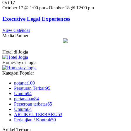
Oct
17
October 17 @ 1:00 pm
-
October 18 @ 12:00 pm
Executive Legal Experiences
View Calendar
Media Partner
Hotel di Jogja
Homestay di Jogja
Kategori Populer
notariat
100
Peraturan Terkait
95
Umum
94
pertanahan
84
Perseroan terbatas
65
Umum
64
ARTIKEL TERBARU
53
Perjanjian / Kontrak
50
Artikel Terbaru