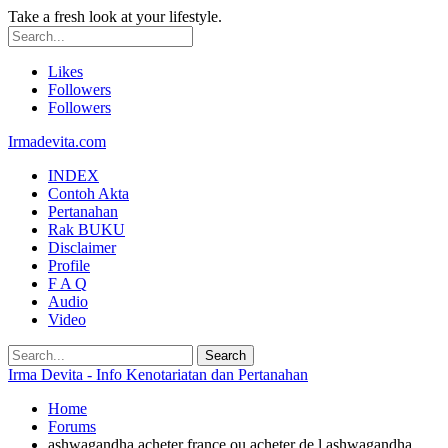
Take a fresh look at your lifestyle.
Likes
Followers
Followers
Irmadevita.com
INDEX
Contoh Akta
Pertanahan
Rak BUKU
Disclaimer
Profile
F A Q
Audio
Video
Irma Devita - Info Kenotariatan dan Pertanahan
Home
Forums
ashwagandha acheter france ou acheter de l ashwagandha