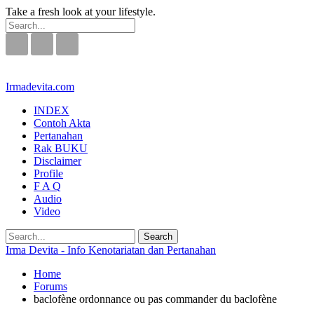
Take a fresh look at your lifestyle.
Irmadevita.com
INDEX
Contoh Akta
Pertanahan
Rak BUKU
Disclaimer
Profile
F A Q
Audio
Video
Irma Devita - Info Kenotariatan dan Pertanahan
Home
Forums
baclofène ordonnance ou pas commander du baclofène