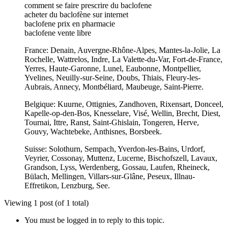
comment se faire prescrire du baclofene
acheter du baclofène sur internet
baclofene prix en pharmacie
baclofene vente libre
France: Denain, Auvergne-Rhône-Alpes, Mantes-la-Jolie, La
Rochelle, Wattrelos, Indre, La Valette-du-Var, Fort-de-France,
Yerres, Haute-Garonne, Lunel, Eaubonne, Montpellier,
Yvelines, Neuilly-sur-Seine, Doubs, Thiais, Fleury-les-
Aubrais, Annecy, Montbéliard, Maubeuge, Saint-Pierre.
Belgique: Kuurne, Ottignies, Zandhoven, Rixensart, Donceel,
Kapelle-op-den-Bos, Knesselare, Visé, Wellin, Brecht, Diest,
Tournai, Ittre, Ranst, Saint-Ghislain, Tongeren, Herve,
Gouvy, Wachtebeke, Anthisnes, Borsbeek.
Suisse: Solothurn, Sempach, Yverdon-les-Bains, Urdorf,
Veyrier, Cossonay, Muttenz, Lucerne, Bischofszell, Lavaux,
Grandson, Lyss, Werdenberg, Gossau, Laufen, Rheineck,
Bülach, Mellingen, Villars-sur-Glâne, Peseux, Illnau-
Effretikon, Lenzburg, See.
Viewing 1 post (of 1 total)
You must be logged in to reply to this topic.