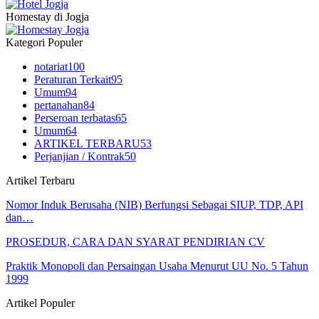
Homestay di Jogja
Kategori Populer
notariat
100
Peraturan Terkait
95
Umum
94
pertanahan
84
Perseroan terbatas
65
Umum
64
ARTIKEL TERBARU
53
Perjanjian / Kontrak
50
Artikel Terbaru
Nomor Induk Berusaha (NIB) Berfungsi Sebagai SIUP, TDP, API
dan…
PROSEDUR, CARA DAN SYARAT PENDIRIAN CV
Praktik Monopoli dan Persaingan Usaha Menurut UU No. 5 Tahun
1999
Artikel Populer