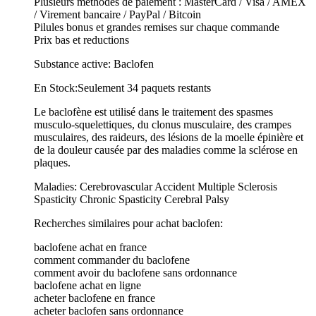
Plusieurs méthodes de paiement : MasterCard / Visa / AMEX
/ Virement bancaire / PayPal / Bitcoin
Pilules bonus et grandes remises sur chaque commande
Prix bas et reductions
Substance active: Baclofen
En Stock:Seulement 34 paquets restants
Le baclofène est utilisé dans le traitement des spasmes
musculo-squelettiques, du clonus musculaire, des crampes
musculaires, des raideurs, des lésions de la moelle épinière et
de la douleur causée par des maladies comme la sclérose en
plaques.
Maladies: Cerebrovascular Accident Multiple Sclerosis
Spasticity Chronic Spasticity Cerebral Palsy
Recherches similaires pour achat baclofen:
baclofene achat en france
comment commander du baclofene
comment avoir du baclofene sans ordonnance
baclofene achat en ligne
acheter baclofene en france
acheter baclofen sans ordonnance