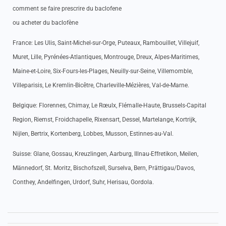
comment se faire prescrire du baclofene
ou acheter du baclofène
France: Les Ulis, Saint-Michel-sur-Orge, Puteaux, Rambouillet, Villejuif,
Muret, Lille, Pyrénées-Atlantiques, Montrouge, Dreux, Alpes-Maritimes,
Maine-et-Loire, Six-Fours-les-Plages, Neuilly-sur-Seine, Villemomble,
Villeparisis, Le Kremlin-Bicêtre, Charleville-Mézières, Val-de-Marne.
Belgique: Florennes, Chimay, Le Rœulx, Flémalle-Haute, Brussels-Capital
Region, Riemst, Froidchapelle, Rixensart, Dessel, Martelange, Kortrijk,
Nijlen, Bertrix, Kortenberg, Lobbes, Musson, Estinnes-au-Val.
Suisse: Glane, Gossau, Kreuzlingen, Aarburg, Illnau-Effretikon, Meilen,
Männedorf, St. Moritz, Bischofszell, Surselva, Bern, Prättigau/Davos,
Conthey, Andelfingen, Urdorf, Suhr, Herisau, Gordola.