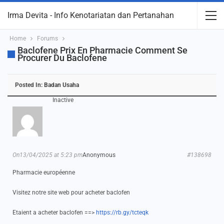
Irma Devita - Info Kenotariatan dan Pertanahan
Home
Forums
Baclofene Prix En Pharmacie Comment Se
Procurer Du Baclofene
Posted In:
Badan Usaha
Inactive
On13/04/2025 at 5:23 pm
Anonymous
#138698
Pharmacie européenne
Visitez notre site web pour acheter baclofen
Etaient a acheter baclofen ==>
https://rb.gy/tcteqk