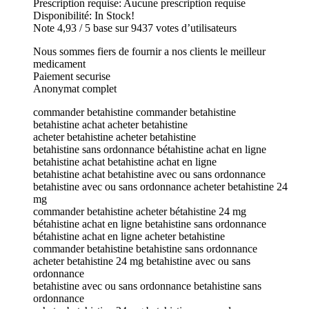
Prescription requise: Aucune prescription requise
Disponibilité: In Stock!
Note 4,93 / 5 base sur 9437 votes d’utilisateurs
Nous sommes fiers de fournir a nos clients le meilleur
medicament
Paiement securise
Anonymat complet
commander betahistine commander betahistine
betahistine achat acheter betahistine
acheter betahistine acheter betahistine
betahistine sans ordonnance bétahistine achat en ligne
betahistine achat betahistine achat en ligne
betahistine achat betahistine avec ou sans ordonnance
betahistine avec ou sans ordonnance acheter betahistine 24
mg
commander betahistine acheter bétahistine 24 mg
bétahistine achat en ligne betahistine sans ordonnance
bétahistine achat en ligne acheter betahistine
commander betahistine betahistine sans ordonnance
acheter betahistine 24 mg betahistine avec ou sans
ordonnance
betahistine avec ou sans ordonnance betahistine sans
ordonnance