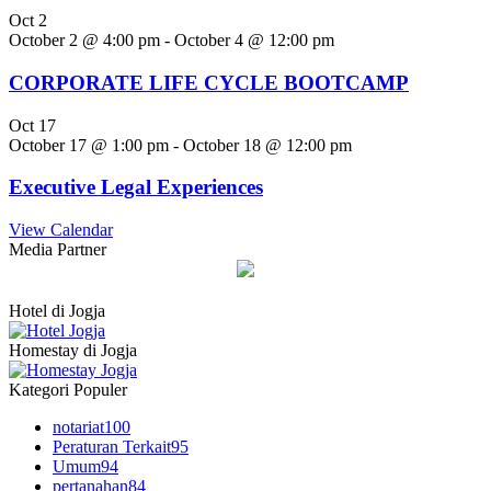
Oct
2
October 2 @ 4:00 pm
-
October 4 @ 12:00 pm
CORPORATE LIFE CYCLE BOOTCAMP
Oct
17
October 17 @ 1:00 pm
-
October 18 @ 12:00 pm
Executive Legal Experiences
View Calendar
Media Partner
Hotel di Jogja
Homestay di Jogja
Kategori Populer
notariat
100
Peraturan Terkait
95
Umum
94
pertanahan
84