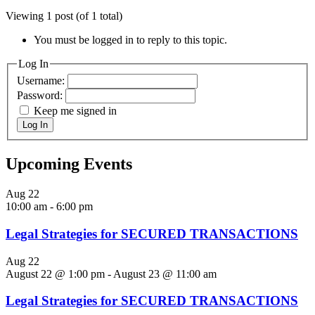
Viewing 1 post (of 1 total)
You must be logged in to reply to this topic.
Log In
Username:
Password:
Keep me signed in
Log In
Upcoming Events
Aug
22
10:00 am
-
6:00 pm
Legal Strategies for SECURED TRANSACTIONS
Aug
22
August 22 @ 1:00 pm
-
August 23 @ 11:00 am
Legal Strategies for SECURED TRANSACTIONS