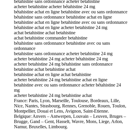
bétahistine sans ordonnance acheter betahistine
acheter betahistine acheter bétahistine 24 mg
bétahistine achat en ligne betahistine avec ou sans ordonnance
bétahistine sans ordonnance betahistine achat en ligne
betahistine achat en ligne betahistine avec ou sans ordonnance
bétahistine achat en ligne acheter betahistine 24 mg
achat betahistine achat betahistine
achat betahistine commander betahistine
bétahistine sans ordonnance betahistine avec ou sans
ordonnance
betahistine sans ordonnance acheter betahistine 24 mg
acheter betahistine 24 mg acheter bétahistine 24 mg
acheter betahistine 24 mg bétahistine sans ordonnance
betahistine achat betahistine achat
betahistine achat en ligne achat betahistine
acheter betahistine 24 mg betahistine achat en ligne
betahistine avec ou sans ordonnance acheter bétahistine 24
mg
acheter betahistine 24 mg betahistine achat
France: Paris, Lyon, Marseille, Toulouse, Bordeaux, Lille,
Nice, Nantes, Strasbourg, Rennes, Grenoble, Rouen, Toulon,
Montpellier, Douai et Lens, Avignon, Saint-Etienne.
Belgique: Anvers – Antwerpen, Louvain – Leuven, Bruges –
Brugge, Gand – Gent, Hasselt, Wavre, Mons, Liege, Arlon,
Namur, Bruxelles, Limbourg.