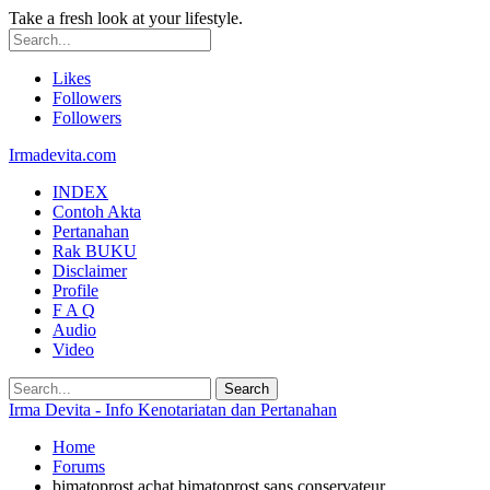
Take a fresh look at your lifestyle.
Likes
Followers
Followers
Irmadevita.com
INDEX
Contoh Akta
Pertanahan
Rak BUKU
Disclaimer
Profile
F A Q
Audio
Video
Irma Devita - Info Kenotariatan dan Pertanahan
Home
Forums
bimatoprost achat bimatoprost sans conservateur