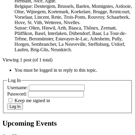
Herblain, Nice, Agde.
Belgique: Dentergem, Brussels, Baelen, Momignies, Ardooie,
Olne, Wijnegem, Kortemark, Koekelare, Brugge, Remicourt,
Vorselaar, Lincent, Retie, Trois-Ponts, Rouvroy, Schaarbeek,
Hove, St. Vith, Wetteren, Nivelles.
Suisse: Olten, Hinwil, Arth, Biasca, Thônex, Zermatt,
Pfäffikon, Basel, Interlaken, Dübendorf, Baar, La Tour-de-
Trême, Beromünster, Estavayer-le-Lac, Arlesheim, Pully,
Horgen, Sembrancher, La Neuveville, Steffisburg, Urdorf,
Laufen, Brig-Glis, Neunkirch.
Viewing 1 post (of 1 total)
You must be logged in to reply to this topic.
Log In
Username:
Password:
Keep me signed in
Log In
Upcoming Events