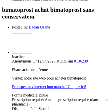
bimatoprost achat bimatoprost sans
conservateur
Posted In:
Badan Usaha
Inactive
Anonymous
On12/04/2025 at 3:35 am
#136239
Pharmacie européenne
Visitez notre site web pour acheter bimatoprost
Prix speciaux internet bon marche! Cliquez ici!
Forme medicale: pilule
Prescription requise: Aucune prescription requise (dans notre
pharmacie)
Disponibilité: In Stock!