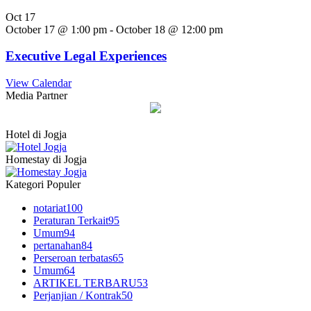
Oct
17
October 17 @ 1:00 pm
-
October 18 @ 12:00 pm
Executive Legal Experiences
View Calendar
Media Partner
Hotel di Jogja
Homestay di Jogja
Kategori Populer
notariat
100
Peraturan Terkait
95
Umum
94
pertanahan
84
Perseroan terbatas
65
Umum
64
ARTIKEL TERBARU
53
Perjanjian / Kontrak
50