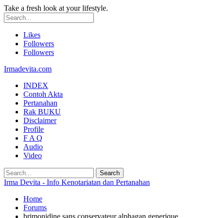
Take a fresh look at your lifestyle.
Likes
Followers
Followers
Irmadevita.com
INDEX
Contoh Akta
Pertanahan
Rak BUKU
Disclaimer
Profile
F A Q
Audio
Video
Irma Devita - Info Kenotariatan dan Pertanahan
Home
Forums
brimonidine sans conservateur alphagan generique