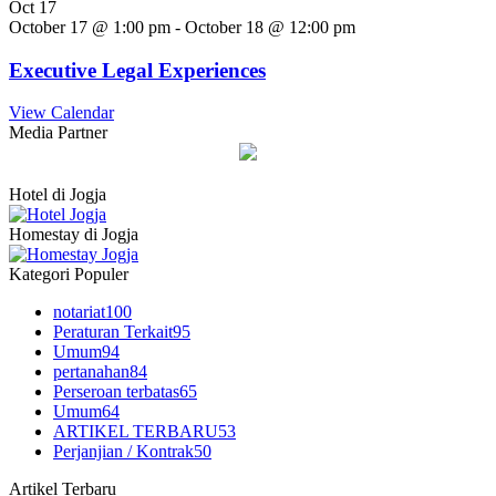
Oct
17
October 17 @ 1:00 pm
-
October 18 @ 12:00 pm
Executive Legal Experiences
View Calendar
Media Partner
Hotel di Jogja
Homestay di Jogja
Kategori Populer
notariat
100
Peraturan Terkait
95
Umum
94
pertanahan
84
Perseroan terbatas
65
Umum
64
ARTIKEL TERBARU
53
Perjanjian / Kontrak
50
Artikel Terbaru