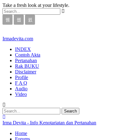
Take a fresh look at your lifestyle.
Irmadevita.com
INDEX
Contoh Akta
Pertanahan
Rak BUKU
Disclaimer
Profile
F A Q
Audio
Video
Irma Devita - Info Kenotariatan dan Pertanahan
Home
Forums