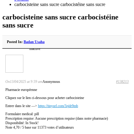
carbocisteine sans sucre carbocistéine sans sucre
carbocisteine sans sucre carbocistéine
sans sucre
Posted In:
Badan Usaha
Inactive
On13/04/2025 at 9:59 am
Anonymous
#138213
Pharmacie européenne
Cliquez sur le lien ci-dessous pour acheter carbocisteine
Entrer dans le site —>
https://tinyurl.com/3zjdr9mb
Formulaire medical: pill
Prescription requise: Aucune prescription requise (dans notre pharmacie)
Disponibilité: In Stock!
Note 4,70 / 5 base sur 11373 votes d’utilisateurs