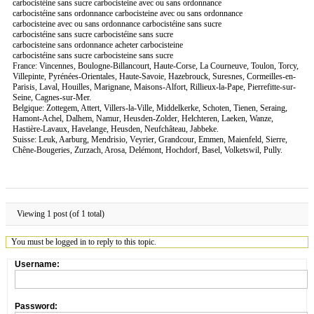
carbocistéine sans sucre carbocisteine avec ou sans ordonnance
carbocistéine sans ordonnance carbocisteine avec ou sans ordonnance
carbocisteine avec ou sans ordonnance carbocistéine sans sucre
carbocistéine sans sucre carbocistéine sans sucre
carbocisteine sans ordonnance acheter carbocisteine
carbocistéine sans sucre carbocisteine sans sucre
France: Vincennes, Boulogne-Billancourt, Haute-Corse, La Courneuve, Toulon, Torcy,
Villepinte, Pyrénées-Orientales, Haute-Savoie, Hazebrouck, Suresnes, Cormeilles-en-
Parisis, Laval, Houilles, Marignane, Maisons-Alfort, Rillieux-la-Pape, Pierrefitte-sur-
Seine, Cagnes-sur-Mer.
Belgique: Zottegem, Attert, Villers-la-Ville, Middelkerke, Schoten, Tienen, Seraing,
Hamont-Achel, Dalhem, Namur, Heusden-Zolder, Helchteren, Laeken, Wanze,
Hastière-Lavaux, Havelange, Heusden, Neufchâteau, Jabbeke.
Suisse: Leuk, Aarburg, Mendrisio, Veyrier, Grandcour, Emmen, Maienfeld, Sierre,
Chêne-Bougeries, Zurzach, Arosa, Delémont, Hochdorf, Basel, Volketswil, Pully.
Viewing 1 post (of 1 total)
You must be logged in to reply to this topic.
Username:
Password: