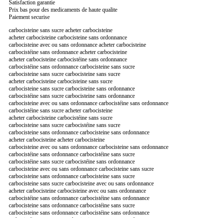
Satisfaction garantie
Prix bas pour des medicaments de haute qualite
Paiement securise
carbocisteine sans sucre acheter carbocisteine
acheter carbocisteine carbocisteine sans ordonnance
carbocisteine avec ou sans ordonnance acheter carbocisteine
carbocistéine sans ordonnance acheter carbocisteine
acheter carbocisteine carbocistéine sans ordonnance
carbocistéine sans ordonnance carbocisteine sans sucre
carbocisteine sans sucre carbocisteine sans sucre
acheter carbocisteine carbocisteine sans sucre
carbocisteine sans sucre carbocisteine sans ordonnance
carbocistéine sans sucre carbocisteine sans ordonnance
carbocisteine avec ou sans ordonnance carbocistéine sans ordonnance
carbocistéine sans sucre acheter carbocisteine
acheter carbocisteine carbocistéine sans sucre
carbocisteine sans sucre carbocistéine sans sucre
carbocisteine sans ordonnance carbocisteine sans ordonnance
acheter carbocisteine acheter carbocisteine
carbocisteine avec ou sans ordonnance carbocisteine sans ordonnance
carbocistéine sans ordonnance carbocistéine sans sucre
carbocistéine sans sucre carbocistéine sans ordonnance
carbocisteine avec ou sans ordonnance carbocisteine sans sucre
carbocisteine sans ordonnance carbocisteine sans sucre
carbocisteine sans sucre carbocisteine avec ou sans ordonnance
acheter carbocisteine carbocisteine avec ou sans ordonnance
carbocistéine sans ordonnance carbocistéine sans ordonnance
carbocisteine sans ordonnance carbocistéine sans sucre
carbocisteine sans ordonnance carbocistéine sans ordonnance