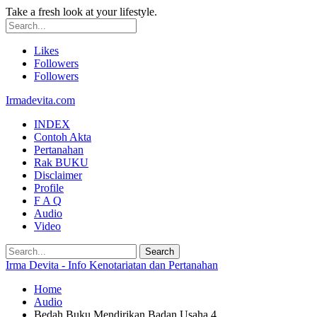
Take a fresh look at your lifestyle.
Likes
Followers
Followers
Irmadevita.com
INDEX
Contoh Akta
Pertanahan
Rak BUKU
Disclaimer
Profile
F A Q
Audio
Video
Irma Devita - Info Kenotariatan dan Pertanahan
Home
Audio
Bedah Buku Mendirikan Badan Usaha 4