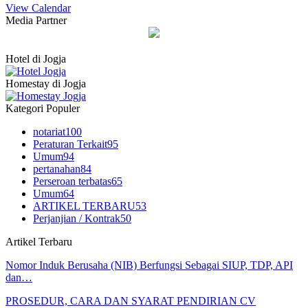
View Calendar
Media Partner
Hotel di Jogja
Homestay di Jogja
Kategori Populer
notariat
100
Peraturan Terkait
95
Umum
94
pertanahan
84
Perseroan terbatas
65
Umum
64
ARTIKEL TERBARU
53
Perjanjian / Kontrak
50
Artikel Terbaru
Nomor Induk Berusaha (NIB) Berfungsi Sebagai SIUP, TDP, API
dan…
PROSEDUR, CARA DAN SYARAT PENDIRIAN CV