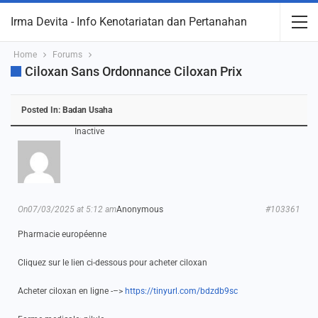
Irma Devita - Info Kenotariatan dan Pertanahan
Home
Forums
Ciloxan Sans Ordonnance Ciloxan Prix
Posted In:
Badan Usaha
Inactive
On07/03/2025 at 5:12 am
Anonymous
#103361
Pharmacie européenne
Cliquez sur le lien ci-dessous pour acheter ciloxan
Acheter ciloxan en ligne -–>
https://tinyurl.com/bdzdb9sc