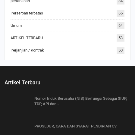
pertanahan
84
Perseroan terbatas
65
Umum
64
ARTIKEL TERBARU
53
Perjanjian / Kontrak
50
Artikel Terbaru
Nomor Induk Berusaha (NIB) Berfungsi Sebagai SIUP,
TDP, API dan…
PROSEDUR, CARA DAN SYARAT PENDIRIAN CV