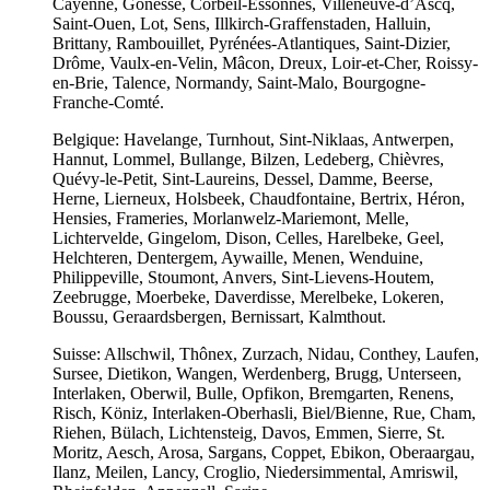
Cayenne, Gonesse, Corbeil-Essonnes, Villeneuve-d’Ascq,
Saint-Ouen, Lot, Sens, Illkirch-Graffenstaden, Halluin,
Brittany, Rambouillet, Pyrénées-Atlantiques, Saint-Dizier,
Drôme, Vaulx-en-Velin, Mâcon, Dreux, Loir-et-Cher, Roissy-
en-Brie, Talence, Normandy, Saint-Malo, Bourgogne-
Franche-Comté.
Belgique: Havelange, Turnhout, Sint-Niklaas, Antwerpen,
Hannut, Lommel, Bullange, Bilzen, Ledeberg, Chièvres,
Quévy-le-Petit, Sint-Laureins, Dessel, Damme, Beerse,
Herne, Lierneux, Holsbeek, Chaudfontaine, Bertrix, Héron,
Hensies, Frameries, Morlanwelz-Mariemont, Melle,
Lichtervelde, Gingelom, Dison, Celles, Harelbeke, Geel,
Helchteren, Dentergem, Aywaille, Menen, Wenduine,
Philippeville, Stoumont, Anvers, Sint-Lievens-Houtem,
Zeebrugge, Moerbeke, Daverdisse, Merelbeke, Lokeren,
Boussu, Geraardsbergen, Bernissart, Kalmthout.
Suisse: Allschwil, Thônex, Zurzach, Nidau, Conthey, Laufen,
Sursee, Dietikon, Wangen, Werdenberg, Brugg, Unterseen,
Interlaken, Oberwil, Bulle, Opfikon, Bremgarten, Renens,
Risch, Köniz, Interlaken-Oberhasli, Biel/Bienne, Rue, Cham,
Riehen, Bülach, Lichtensteig, Davos, Emmen, Sierre, St.
Moritz, Aesch, Arosa, Sargans, Coppet, Ebikon, Oberaargau,
Ilanz, Meilen, Lancy, Croglio, Niedersimmental, Amriswil,