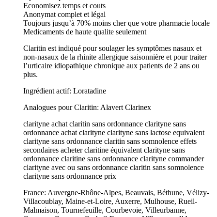
Economisez temps et couts
Anonymat complet et légal
Toujours jusqu’à 70% moins cher que votre pharmacie locale
Medicaments de haute qualite seulement
Claritin est indiqué pour soulager les symptômes nasaux et
non-nasaux de la rhinite allergique saisonnière et pour traiter
l’urticaire idiopathique chronique aux patients de 2 ans ou
plus.
Ingrédient actif: Loratadine
Analogues pour Claritin: Alavert Clarinex
clarityne achat claritin sans ordonnance clarityne sans
ordonnance achat clarityne clarityne sans lactose equivalent
clarityne sans ordonnance claritin sans somnolence effets
secondaires acheter claritine équivalent clarityne sans
ordonnance claritine sans ordonnance clarityne commander
clarityne avec ou sans ordonnance claritin sans somnolence
clarityne sans ordonnance prix
France: Auvergne-Rhône-Alpes, Beauvais, Béthune, Vélizy-
Villacoublay, Maine-et-Loire, Auxerre, Mulhouse, Rueil-
Malmaison, Tournefeuille, Courbevoie, Villeurbanne,