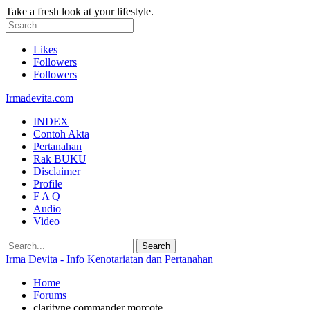
Take a fresh look at your lifestyle.
Likes
Followers
Followers
Irmadevita.com
INDEX
Contoh Akta
Pertanahan
Rak BUKU
Disclaimer
Profile
F A Q
Audio
Video
Irma Devita - Info Kenotariatan dan Pertanahan
Home
Forums
clarityne commander morcote