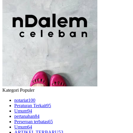
Kategori Populer
notariat
100
Peraturan Terkait
95
Umum
94
pertanahan
84
Perseroan terbatas
65
Umum
64
ARTIKEL TERBARU
53