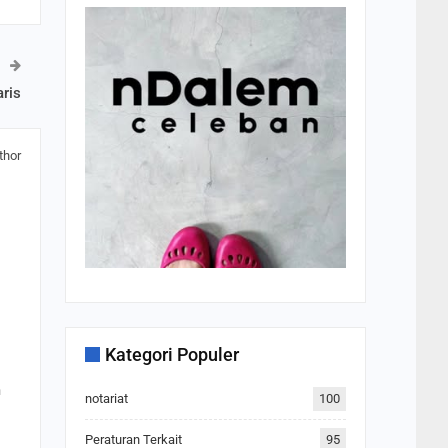
ris
thor
Kategori Populer
m
notariat
100
Peraturan Terkait
95