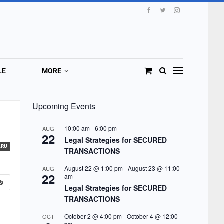
LE
MORE
Upcoming Events
10:00 am
-
6:00 pm
AUG
22
Legal Strategies for SECURED
ARU
TRANSACTIONS
August 22 @ 1:00 pm
-
August 23 @ 11:00
AUG
22
am
Legal Strategies for SECURED
TRANSACTIONS
October 2 @ 4:00 pm
-
October 4 @ 12:00
OCT