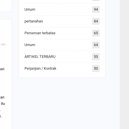
Umum
94
pertanahan
84
Perseroan terbatas
65
 ago
Umum
64
ARTIKEL TERBARU
53
Perjanjian / Kontrak
50
eri
kan
itu
.
.