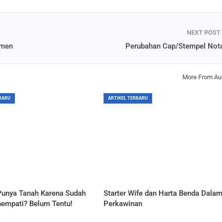
NEXT POST
emen
Perubahan Cap/Stempel Nota
More From Au
BARU
ARTIKEL TERBARU
unya Tanah Karena Sudah
Starter Wife dan Harta Benda Dala
empati? Belum Tentu!
Perkawinan