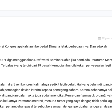
18 years
 versi Kongres apakah jauh berbeda? Dimana letak perbedaannya. Dan adakah
PT dgn menggunakan Draft versi Seminar Sahid jika nanti ada Peraturan Ment
erbatas (yang terdiri dari 19 pasal) kemudian hrs dilakukan penyesuaian lagi?
lam draft veri kongres kalimatnya sedikit lebih detail. Hal yang belum di tuang
lah pembagian devien interim kepada pemegang saham. Karena sebenarnya hal 
ak dituangkan dalam akta juga sudah mengikat Perseroan (termasuk organ2nya)
 keluarnya Peraturan menteri, menurut rumor yang saya dengar, tidak perlu lagi
 lakukan penambahan pasal tersebut bersamaan dengan perubahan anggaran dasar