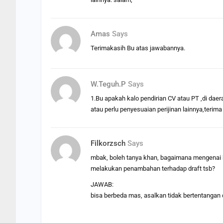
Amas
Says
Terimakasih Bu atas jawabannya.
W.teguh.p
Says
1.Bu apakah kalo pendirian CV atau PT ,di daera
atau perlu penyesuaian perijinan lainnya,terima
Filkorzsch
Says
mbak, boleh tanya khan, bagaimana mengenai 
melakukan penambahan terhadap draft tsb?
JAWAB:
bisa berbeda mas, asalkan tidak bertentangan 