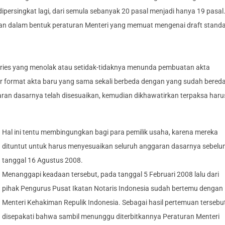
persingkat lagi, dari semula sebanyak 20 pasal menjadi hanya 19 pasal
aan dalam bentuk peraturan Menteri yang memuat mengenai draft stand
ries yang menolak atau setidak-tidaknya menunda pembuatan akta
ar format akta baru yang sama sekali berbeda dengan yang sudah bered
garan dasarnya telah disesuaikan, kemudian dikhawatirkan terpaksa haru
Hal ini tentu membingungkan bagi para pemilik usaha, karena mereka
dituntut untuk harus menyesuaikan seluruh anggaran dasarnya sebel
tanggal 16 Agustus 2008.
Menanggapi keadaan tersebut, pada tanggal 5 Februari 2008 lalu dari
pihak Pengurus Pusat Ikatan Notaris Indonesia sudah bertemu dengan
Menteri Kehakiman Repulik Indonesia. Sebagai hasil pertemuan tersebut
disepakati bahwa sambil menunggu diterbitkannya Peraturan Menteri