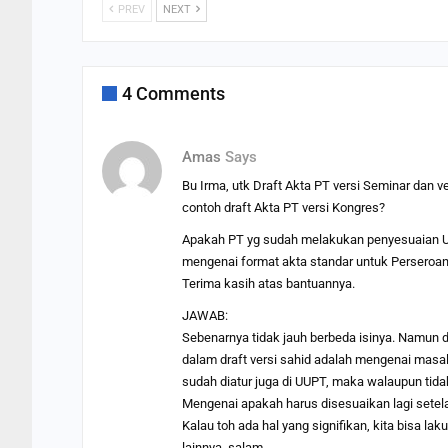
PREV
NEXT
4 Comments
Amas
Says
Bu Irma, utk Draft Akta PT versi Seminar dan
contoh draft Akta PT versi Kongres?
Apakah PT yg sudah melakukan penyesuaian UU
mengenai format akta standar untuk Perseroan T
Terima kasih atas bantuannya.
JAWAB:
Sebenarnya tidak jauh berbeda isinya. Namun da
dalam draft versi sahid adalah mengenai masa
sudah diatur juga di UUPT, maka walaupun tid
Mengenai apakah harus disesuaikan lagi setelah
Kalau toh ada hal yang signifikan, kita bisa
lainnya. salam,