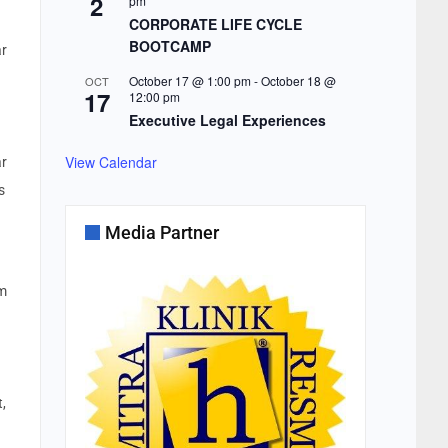
2
pm
.
CORPORATE LIFE CYCLE
BOOTCAMP
ar
October 17 @ 1:00 pm
-
October 18 @
OCT
17
12:00 pm
Executive Legal Experiences
View Calendar
ar
s
Media Partner
um
,