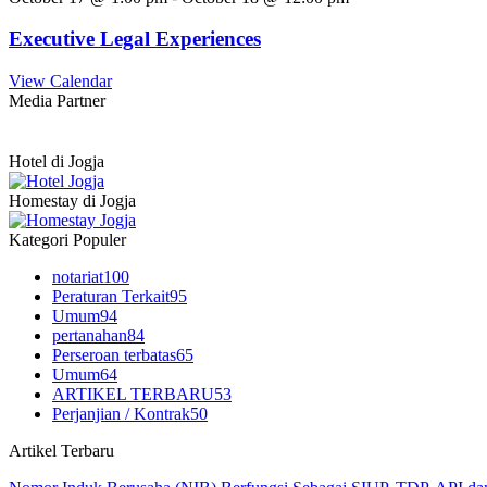
Executive Legal Experiences
View Calendar
Media Partner
Hotel di Jogja
Homestay di Jogja
Kategori Populer
notariat
100
Peraturan Terkait
95
Umum
94
pertanahan
84
Perseroan terbatas
65
Umum
64
ARTIKEL TERBARU
53
Perjanjian / Kontrak
50
Artikel Terbaru