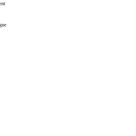
ent
igne