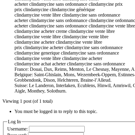
acheter clindamycine sans ordonnance clindamycine prix
prix clindamycine clindamycine générique
clindamycine vente libre clindamycine sans ordonnance
acheter clindamycine sans ordonnance clindamycine ordonnan
acheter clindamycine sans ordonnance clindamycine vente libre
clindamycine acheter creme clindamycine vente libre
clindamycine vente libre clindamycine vente libre
clindamycine acheter clindamycine vente libre
prix clindamycine acheter clindamycine sans ordonnance
clindamycine generique clindamycine sans ordonnance
clindamycine vente libre clindamycine acheter
clindamycine achat acheter clindamycine sans ordonnance
France: Douai, Dax, Reims, Menton, Le Chesnay, Mayenne, Alpes
Belgique: Saint-Ghislain, Mons, Wezembeek-Oppem, Estinnes-au
Grobbendonk, Dison, Helchteren, Braine-l’Alleud.
Suisse: Le Landeron, Interlaken, Ecublens, Hinwil, Amriswil, 
Aigle, Monthey, Solothurn.
Viewing 1 post (of 1 total)
You must be logged in to reply to this topic.
Log In
Username: