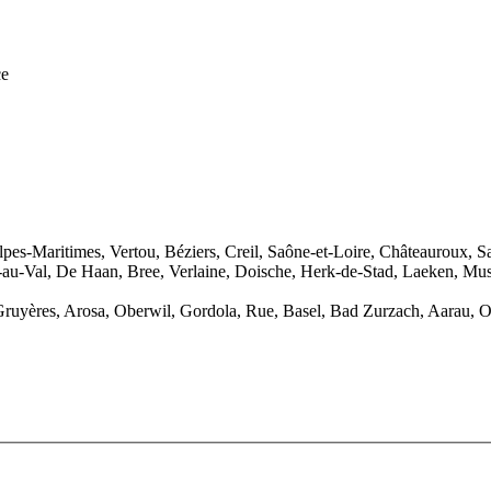
ce
-Maritimes, Vertou, Béziers, Creil, Saône-et-Loire, Châteauroux, San
-Val, De Haan, Bree, Verlaine, Doische, Herk-de-Stad, Laeken, Musso
Gruyères, Arosa, Oberwil, Gordola, Rue, Basel, Bad Zurzach, Aarau, O