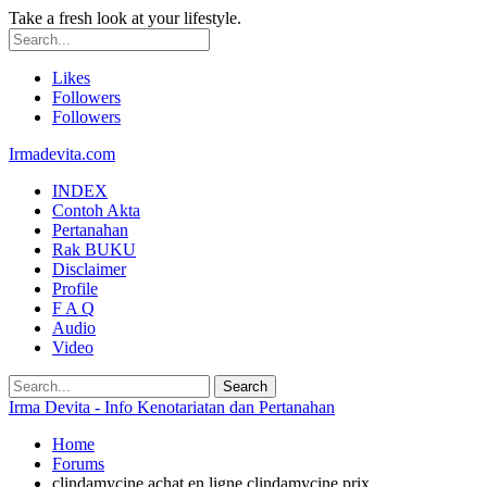
Take a fresh look at your lifestyle.
Likes
Followers
Followers
Irmadevita.com
INDEX
Contoh Akta
Pertanahan
Rak BUKU
Disclaimer
Profile
F A Q
Audio
Video
Irma Devita - Info Kenotariatan dan Pertanahan
Home
Forums
clindamycine achat en ligne clindamycine prix