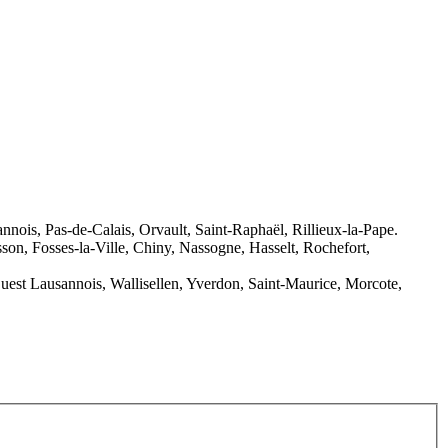
nois, Pas-de-Calais, Orvault, Saint-Raphaël, Rillieux-la-Pape.
n, Fosses-la-Ville, Chiny, Nassogne, Hasselt, Rochefort,
uest Lausannois, Wallisellen, Yverdon, Saint-Maurice, Morcote,