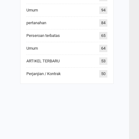
Umum
94
pertanahan
84
Perseroan terbatas
65
Umum
64
ARTIKEL TERBARU
53
Perjanjian / Kontrak
50