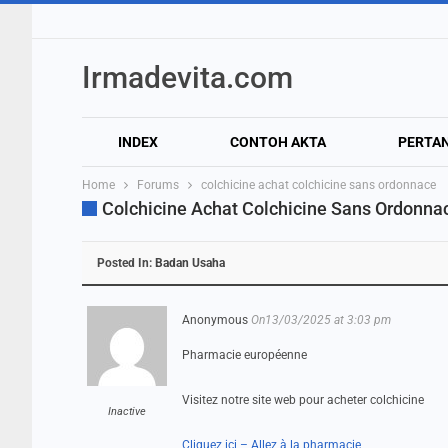
Irmadevita.com
INDEX
CONTOH AKTA
PERTA
Home
Forums
colchicine achat colchicine sans ordonnace
Colchicine Achat Colchicine Sans Ordonna
Posted In:
Badan Usaha
Anonymous
On13/03/2025 at 3:03 pm
Pharmacie européenne
Visitez notre site web pour acheter colchicine
Inactive
Cliquez ici – Allez à la pharmacie