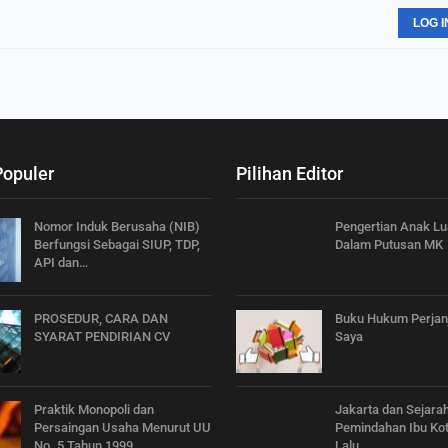
LOG I
Populer
Pilihan Editor
Nomor Induk Berusaha (NIB)
Pengertian Anak Lu
Berfungsi Sebagai SIUP, TDP,
Dalam Putusan MK
API dan…
PROSEDUR, CARA DAN
Buku Hukum Perjanj
SYARAT PENDIRIAN CV
Saya
Praktik Monopoli dan
Jakarta dan Sejara
Persaingan Usaha Menurut UU
Pemindahan Ibu Kot
No. 5 Tahun 1999
Lalu