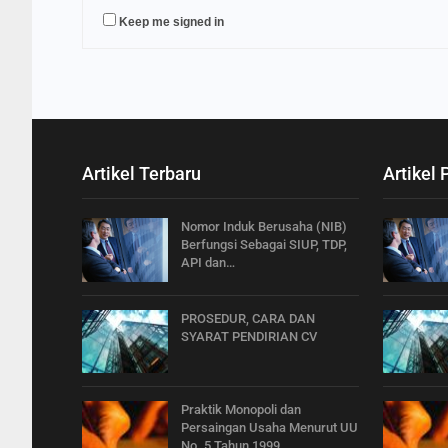
Keep me signed in
Artikel Terbaru
Artikel 
Nomor Induk Berusaha (NIB)
Berfungsi Sebagai SIUP, TDP,
API dan…
PROSEDUR, CARA DAN
SYARAT PENDIRIAN CV
Praktik Monopoli dan
Persaingan Usaha Menurut UU
No. 5 Tahun 1999