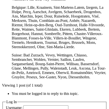
Belgique: Lille, Kraainem, Sint-Martens-Latem, Izegem, La
Hulpe, Pecq, Aarschot, Avelgem, Schaerbeek, Drogenbos,
Ans, Marchin, Ieper, Dour, Ruiselede, Hoogstraten, Visé,
Merksem, Thuin, Comblain-au-Pont, Anhée, Nazareth,
Riemst, Heist-op-den-Berg, Oud-Turnhout, Halle-Vilvoorde,
Retie, Waimes, Saint-Ghislain, Ekeren, Lubbeek, Bertem,
Borgerhout, Hannut, Sombreffe, Pittem, Chastre-Villeroux-
Blanmont, Fosses-la-Ville, Villers-le-Bouillet, Wingene,
Tremelo, Hemiksem, Tournai, Bruges, Brussels, Mons,
Steenokkerzeel, Olne, Sint-Maria-Lierde.
Suisse: Bad Zurzach, Vevey, Wettingen, Chiasso,
Sembrancher, Wohlen, Vernier, Saillon, Laufen,
Sarganserland, Bourg-Saint-Pierre, Willisau, Bassersdorf,
Glane, Mellingen, Pully, Walenstadt, Leuk, Ascona, La Tour-
de-Peilz, Amriswil, Emmen, Oberwil, Romainmôtier, Veyrier,
Gruyère, Peseux, See-Gaster, Nyon, Diessenhofen.
Viewing 1 post (of 1 total)
You must be logged in to reply to this topic.
Log In
Username: