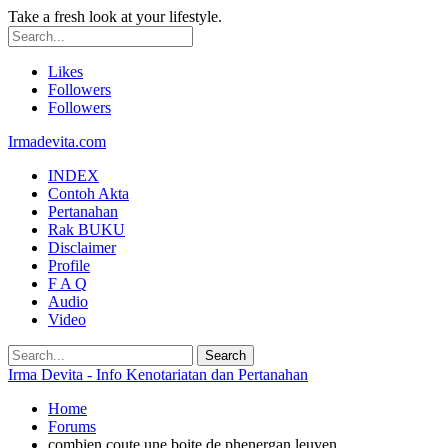
Take a fresh look at your lifestyle.
Likes
Followers
Followers
Irmadevita.com
INDEX
Contoh Akta
Pertanahan
Rak BUKU
Disclaimer
Profile
F A Q
Audio
Video
Irma Devita - Info Kenotariatan dan Pertanahan
Home
Forums
combien coute une boite de phenergan leuven