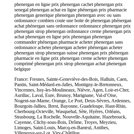
phenergan en ligne prix phenergan cachet phenergan prix
senegal phenergan achat en ligne phénergan prix pharmacie
phenergan generique phenergan phenergan avec ou sans
ordonnance combien coute une boite de phenergan phénergan
achat phénergan sans ordonnance ordonnance phenergan prix
phenergan sirop phenergan ordonnance creme phenergan prix
achat phenergan en ligne prix phenergan phenergan
commander phénergan pharmacie acheter phenergan sans
ordonnance acheter phenergan acheter phénergan acheter
phenergan sirop phenergan suisse phenergan prix phénergan
pharmacie en ligne prix phenergan creme acheter phenergan
comprimé phenergan prix sirop phenergan achat phenergan
belgique
France: Fresnes, Sainte-Geneviève-des-Bois, Halluin, Caen,
Pantin, Saint-Médard-en-Jalles, Montigny-le-Bretonneux,
Vincennes, Issy-les-Moulineaux, Nièvre, Agen, Loir-et-Cher,
Aurillac, Laval, Eure, Brunoy, Marignane, Val-d’Oise,
Nogent-sur-Marne, Orange, Le Port, Deux-Sèvres, Ardennes,
Bourgoin-Jallieu, Brest, Bayonne, Guadeloupe, Haut-Rhin,
Cherbourg-Octeville, Wasquehal, Sète, Hyères, Orléans,
Strasbourg, La Rochelle, Nouvelle-Aquitaine, Hazebrouck,
Cayenne, Clichy-sous-Bois, Drôme, Troyes, Meyzieu,
Limoges, Saint-Louis, Marcq-en-Barœul, Antibes,
Villeneuve-sur-Lot, Viry-Châtillon.