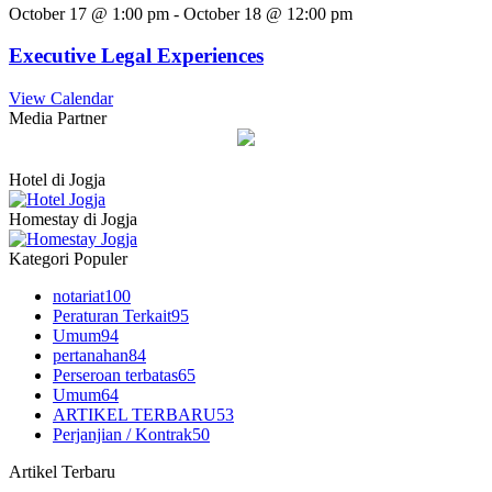
October 17 @ 1:00 pm
-
October 18 @ 12:00 pm
Executive Legal Experiences
View Calendar
Media Partner
Hotel di Jogja
Homestay di Jogja
Kategori Populer
notariat
100
Peraturan Terkait
95
Umum
94
pertanahan
84
Perseroan terbatas
65
Umum
64
ARTIKEL TERBARU
53
Perjanjian / Kontrak
50
Artikel Terbaru