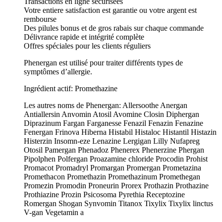
Transactions en ligne sécurisées
Votre entiere satisfaction est garantie ou votre argent est
rembourse
Des pilules bonus et de gros rabais sur chaque commande
Délivrance rapide et intégrité complète
Offres spéciales pour les clients réguliers
Phenergan est utilisé pour traiter différents types de
symptômes d’allergie.
Ingrédient actif: Promethazine
Les autres noms de Phenergan: Allersoothe Anergan
Antiallersin Anvomin Atosil Avomine Closin Diphergan
Diprazinum Fargan Farganesse Fenazil Fenazin Fenazine
Fenergan Frinova Hiberna Histabil Histaloc Histantil Histazin
Histerzin Insomn-eze Lenazine Lergigan Lilly Nufapreg
Otosil Pamergan Phenadoz Phenerex Phenerzine Phergan
Pipolphen Polfergan Proazamine chloride Procodin Prohist
Promacot Promadryl Promargan Promergan Prometazina
Promethacon Promethazin Promethazinum Promethegan
Promezin Promodin Proneurin Prorex Prothazin Prothazine
Prothiazine Prozin Psicosoma Pyrethia Receptozine
Romergan Shogan Synvomin Titanox Tixylix Tixylix linctus
V-gan Vegetamin a