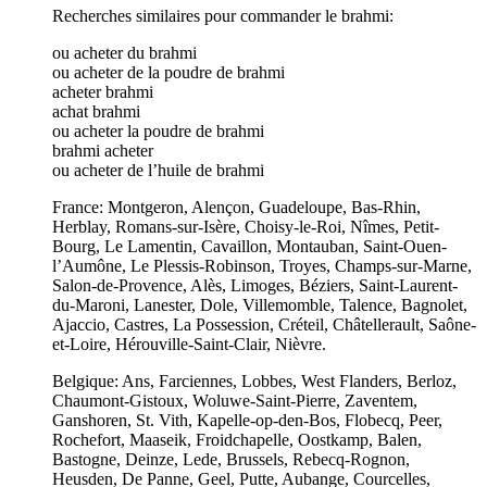
Recherches similaires pour commander le brahmi:
ou acheter du brahmi
ou acheter de la poudre de brahmi
acheter brahmi
achat brahmi
ou acheter la poudre de brahmi
brahmi acheter
ou acheter de l’huile de brahmi
France: Montgeron, Alençon, Guadeloupe, Bas-Rhin,
Herblay, Romans-sur-Isère, Choisy-le-Roi, Nîmes, Petit-
Bourg, Le Lamentin, Cavaillon, Montauban, Saint-Ouen-
l’Aumône, Le Plessis-Robinson, Troyes, Champs-sur-Marne,
Salon-de-Provence, Alès, Limoges, Béziers, Saint-Laurent-
du-Maroni, Lanester, Dole, Villemomble, Talence, Bagnolet,
Ajaccio, Castres, La Possession, Créteil, Châtellerault, Saône-
et-Loire, Hérouville-Saint-Clair, Nièvre.
Belgique: Ans, Farciennes, Lobbes, West Flanders, Berloz,
Chaumont-Gistoux, Woluwe-Saint-Pierre, Zaventem,
Ganshoren, St. Vith, Kapelle-op-den-Bos, Flobecq, Peer,
Rochefort, Maaseik, Froidchapelle, Oostkamp, Balen,
Bastogne, Deinze, Lede, Brussels, Rebecq-Rognon,
Heusden, De Panne, Geel, Putte, Aubange, Courcelles,