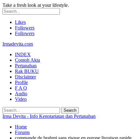
Take a fresh look at your lifestyle.
Likes
Followers
Followers
Irmadevita.com
INDEX
Contoh Akta
Pertanahan
Rak BUKU
Disclaimer
Profile
F A Q
Audio
Video
Irma Devita - Info Kenotariatan dan Pertanahan
Home
Forums
commande de brahmi sans risque en europe livraison rapide