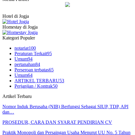
Hotel di Jogja
Homestay di Jogja
Kategori Populer
notariat
100
Peraturan Terkait
95
Umum
94
pertanahan
84
Perseroan terbatas
65
Umum
64
ARTIKEL TERBARU
53
Perjanjian / Kontrak
50
Artikel Terbaru
Nomor Induk Berusaha (NIB) Berfungsi Sebagai SIUP, TDP, API
dan…
PROSEDUR, CARA DAN SYARAT PENDIRIAN CV
Praktik Monopoli dan Persaingan Usaha Menurut UU No. 5 Tahun