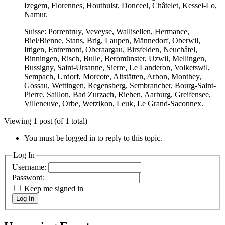
Izegem, Florennes, Houthulst, Donceel, Châtelet, Kessel-Lo,
Namur.
Suisse: Porrentruy, Veveyse, Wallisellen, Hermance,
Biel/Bienne, Stans, Brig, Laupen, Männedorf, Oberwil,
Ittigen, Entremont, Oberaargau, Birsfelden, Neuchâtel,
Binningen, Risch, Bulle, Beromünster, Uzwil, Mellingen,
Bussigny, Saint-Ursanne, Sierre, Le Landeron, Volketswil,
Sempach, Urdorf, Morcote, Altstätten, Arbon, Monthey,
Gossau, Wettingen, Regensberg, Sembrancher, Bourg-Saint-
Pierre, Saillon, Bad Zurzach, Riehen, Aarburg, Greifensee,
Villeneuve, Orbe, Wetzikon, Leuk, Le Grand-Saconnex.
Viewing 1 post (of 1 total)
You must be logged in to reply to this topic.
Log In
Username:
Password:
Keep me signed in
Log In