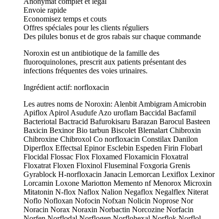
Anonymat complet et légal
Envoie rapide
Economisez temps et couts
Offres spéciales pour les clients réguliers
Des pilules bonus et de gros rabais sur chaque commande
Noroxin est un antibiotique de la famille des
fluoroquinolones, prescrit aux patients présentant des
infections fréquentes des voies urinaires.
Ingrédient actif: norfloxacin
Les autres noms de Noroxin: Alenbit Ambigram Amicrobin
Apiflox Apirol Asudufe Azo uroflam Baccidal Bacfamil
Bacteriotal Bactracid Bafurokisaru Barazan Barocul Basteen
Baxicin Bexinor Bio tarbun Biscolet Blemalart Chibroxin
Chibroxine Chibroxol Co norfloxacin Constilax Danilon
Diperflox Effectsal Epinor Esclebin Espeden Firin Flobarl
Flocidal Flossac Flox Floxamed Floxamicin Floxatral
Floxatrat Floxen Floxinol Fluseminal Foxgoria Grenis
Gyrablock H-norfloxacin Janacin Lemorcan Lexiflox Lexinor
Lorcamin Loxone Mariotton Memento nf Menorox Microxin
Mitatonin N-flox Naflox Nalion Negaflox Negalflex Niterat
Noflo Nofloxan Nofocin Nofxan Nolicin Noprose Nor
Noracin Norax Noraxin Norbactin Norcozine Norfacin
Norfen Norflodal Norflogen Norflohexal Norflok Norflol