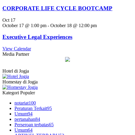
CORPORATE LIFE CYCLE BOOTCAMP
Oct
17
October 17 @ 1:00 pm
-
October 18 @ 12:00 pm
Executive Legal Experiences
View Calendar
Media Partner
Hotel di Jogja
Homestay di Jogja
Kategori Populer
notariat
100
Peraturan Terkait
95
Umum
94
pertanahan
84
Perseroan terbatas
65
Umum
64