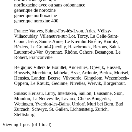
norfloxacine avec ou sans ordonnance
generique de noroxine
generique norfloxacine
generique noroxine 400
France: Vanves, Sainte-Foy-lès-Lyon, Arles, Vélizy-
Villacoublay, Villeneuve-sur-Lot, Torcy, La Celle-Saint-
Cloud, Isère, Sainte-Anne, Le Kremlin-Bicêtre, Biarritz,
Béziers, Le Grand-Quevilly, Hazebrouck, Bezons, Saint-
Laurent-du-Var, Oyonnax, Rhône, Cahors, Besançon, Le
Robert, Franconville.
Belgique: Villers-le-Bouillet, Anderlues, Opwijk, Hasselt,
Brussels, Merchtem, Jabbeke, Asse, Ardooie, Berloz, Mortsel,
Hensies, Landen, Beerse, Vilvoorde, Gingelom, Wezembeek-
Oppem, Le Rœulx, Gedinne, Nivelles, Wervik, Borgerhout.
Suisse: Herisau, Lutry, Interlaken, Saillon, Lausanne, Sion,
Moudon, La Neuveville, Lavaux, Chêne-Bougeries,
Wettingen, Yverdon-les-Bains, Urdorf, Muri bei Bern, Bad
Zurzach, Schwyz, St. Gallen, Lichtensteig, Zurich,
Steffisburg.
Viewing 1 post (of 1 total)