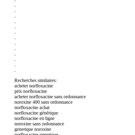
.
.
.
.
.
.
.
.
.
.
.
.
.
Recherches similaires:
acheter norfloxacine
prix norfloxacine
acheter norfloxacine sans ordonnance
noroxine 400 sans ordonnance
norfloxacine achat
norfloxacine générique
norfloxacine en ligne
noroxine sans ordonnance
generique noroxine
norfloxacine generique