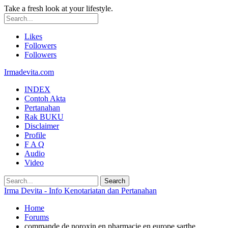
Take a fresh look at your lifestyle.
Likes
Followers
Followers
Irmadevita.com
INDEX
Contoh Akta
Pertanahan
Rak BUKU
Disclaimer
Profile
F A Q
Audio
Video
Irma Devita - Info Kenotariatan dan Pertanahan
Home
Forums
commande de noroxin en pharmacie en europe sarthe