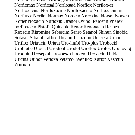
Norflomax Norflosal Norflostad Norflox Norflox-ct
Norfloxacina Norfloxacine Norfloxacino Norfloxacinum
Norfluxx Norilet Normax Norocin Noroxine Norsol Norzen
Notler Noxacin Nufloxib Oranor Ovinol Parcetin Pharex
norfloxacin Pistofil Quinabic Renor Renoxacin Respexil
Rexacin Ritromine Sebercim Senro Setanol Shinun Sinobid
Sofasin Stbanil Taflox Theanorf Trizolin Unasera Uricin
Uriflox Uritracin Uritrat Uro-linfol Uro-plus Urobacid
Urobiotic Uroctal Urodixil Urodol Uroflox Urofos Uronovag
Uroquin Uroseptal Urospes-n Urotem Uroxacin Utibid
Uticina Utinor Vefloxa Vetamol Wenflox Xaflor Xasmun
Zoroxin
.
.
.
.
.
.
.
.
.
.
.
.