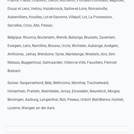
France: Plaisir, Châtillon, Cenon, Rochefort, Pontault-Combault, Bagnolet,
Douai et Lens, Vertou, Hazebrouck, Saône-et-Loire, Romainville,
Aubervilliers, Houilles, Lot-et-Garonne, Villejuif, Lot, La Possession,
Sarcelles, Croix, Albi, Pessac.
Belgique: Rouvroy, Boutersem, Wervik, Bullange, Brussels, Zaventem,
Evergem, Lens, Ramillies, Boussu, Uccle, Wichelen, Aubange, Avelgem,
Anthisnes, Jalhay, Wenduine, Ypres, Martelange, Westerlo, Ans, Sint-
Niklaas, Buggenhout, Galmaarden, Villers-la-Ville, Fauvillers, Flemish
Brabant.
Suisse: Sarganserland, Belp, Bellinzona, Monthey, Trachselwald,
Hinterrhein, Pratteln, Weinfelden, Arosa, Einsiedeln, Neunkirch, Morges,
Binningen, Aarburg, Langenthal, Rüti, Peseux, Urdorf, Biel/Bienne, Huttwil,
Lucerne, Wangen an der Aare.