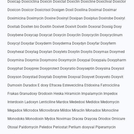
Doxicap Doxiciclina Doxicin Doxiclat Doxiclin Doxicline Doxiclival Doxiclor
Doxicon Doxicor Doxicrisol Doxigen Doxil Doxilina Doximal Doximar
Doximicina Doximycin Doxine Doxinyl Doxipan Doxiplus Doxirobe Doxiryl
Doxitab Doxiten bio Doxitin Doxivet Doxivit Doxlin Doxoral Doxsig Doxy
Doxybene Doxycap Doxycat Doxycin Doxyclin Doxycyclin Doxycyclinum
Doxycyl Doxydar Doxyderm Doxyderma Doxydyn Doxyfar Doxyferm
Doxyhexal Doxylag Doxylan Doxylets Doxylin Doxylis Doxymax Doxymed
Doxymina Doxymix Doxymono Doxymycin Doxypal Doxypalu Doxypharm
Doxyphat Doxyprex Doxyprotect Doxyratio Doxyseptin Doxysina Doxysol
Doxyson Doxystad Doxytab Doxytrex Doxyval Doxyvet Doxyveto Doxyvit
Dumoxin Duradox E doxy Efracea Esteveciclina Etidoxina Fatrociclina
Frakas Granudoxy Grodoxin Heska Hiramicin Impalamycin Impedox
Interdoxin Ladoxyn Lenticiline Mardox Mededoxi Medidox Medomycin
Megadox Microdox Microvibrate Mildox Miraclin Monadox Monocline
Monodoks Monodoxin Mydox Novimax Oracea Oraycea Oriodox Ornicure
Otosal Paldomycin Peledox Periostat Perlium doxyval Piperamycin