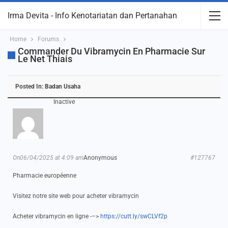
Irma Devita - Info Kenotariatan dan Pertanahan
Home
Forums
Commander Du Vibramycin En Pharmacie Sur
Le Net Thiais
Posted In:
Badan Usaha
Inactive
On06/04/2025 at 4:09 am
Anonymous
#127767
Pharmacie européenne
Visitez notre site web pour acheter vibramycin
Acheter vibramycin en ligne -–>
https://cutt.ly/swCLVf2p