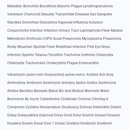
Maladies: Bronchitis Brucellosis Bubonic Plague Lymphogranuloma
Venereum Chancroid Sexually Transmitted Diseases Gas Gangrene
Glanders Gonorrhea Granuloma Inguinale Influenza Inclusion
Conjunctivitis Infection Infection Urinary Tract Leptospirosis Fever Malaria
Melioidosis Ornithosis COPD Acute Pneumonia Mycoplasma Pneumonia
Rocky Mountain Spotted Fever Rickettsial Infection Pink Eye Sinus
Infection Syphilis Tetanus Tonsillitis Trachoma Urethritis Chlamydia
Chlamydia Trachomatis Cholecystitis Plague Endocarditis
Vibramycin (autre nom Doxycycline) autres noms: Actidox Acti doxy
Ambrodoxy Ambroxol Amermycin Antodox Apdox Asidox Asolmicina
Atridox Bactidox Bassado Bidoxi Bio doxi Biodoxi Biomoxin Bistor
Bronmycin By mycin Calierdoxina Ciclidoxan Ciclonal Clinofug d
Compomix Cyclidox Deoxymykoin Docdoxycy Dohixat Doksiciklin Doksin
Doksy Doksycyklina Doprovet Doryx Dosil Dotur Dovicin Doxacil Doxacin
Doxakne Doxam Doxat Doxi 1 Doxiac Doxibiot Doxibiotic Doxibrom