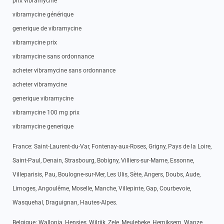
prix vibramycine
vibramycine générique
generique de vibramycine
vibramycine prix
vibramycine sans ordonnance
acheter vibramycine sans ordonnance
acheter vibramycine
generique vibramycine
vibramycine 100 mg prix
vibramycine generique
France: Saint-Laurent-du-Var, Fontenay-aux-Roses, Grigny, Pays de la Loire,
Saint-Paul, Denain, Strasbourg, Bobigny, Villiers-sur-Marne, Essonne,
Villeparisis, Pau, Boulogne-sur-Mer, Les Ulis, Sète, Angers, Doubs, Aude,
Limoges, Angoulême, Moselle, Manche, Villepinte, Gap, Courbevoie,
Wasquehal, Draguignan, Hautes-Alpes.
Belgique: Wallonia, Hensies, Wilrijk, Zele, Meulebeke, Hemiksem, Wanze,