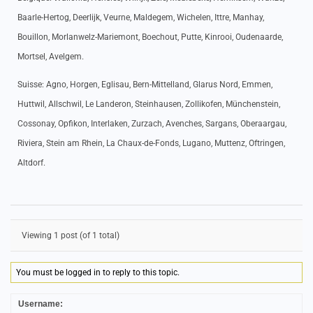
Baarle-Hertog, Deerlijk, Veurne, Maldegem, Wichelen, Ittre, Manhay,
Bouillon, Morlanwelz-Mariemont, Boechout, Putte, Kinrooi, Oudenaarde,
Mortsel, Avelgem.
Suisse: Agno, Horgen, Eglisau, Bern-Mittelland, Glarus Nord, Emmen,
Huttwil, Allschwil, Le Landeron, Steinhausen, Zollikofen, Münchenstein,
Cossonay, Opfikon, Interlaken, Zurzach, Avenches, Sargans, Oberaargau,
Riviera, Stein am Rhein, La Chaux-de-Fonds, Lugano, Muttenz, Oftringen,
Altdorf.
Viewing 1 post (of 1 total)
You must be logged in to reply to this topic.
Username: