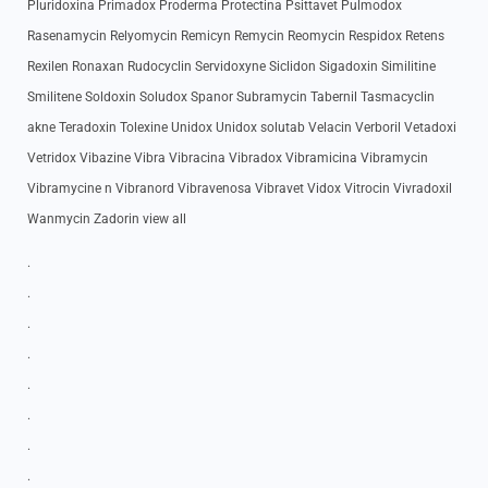
Pluridoxina Primadox Proderma Protectina Psittavet Pulmodox
Rasenamycin Relyomycin Remicyn Remycin Reomycin Respidox Retens
Rexilen Ronaxan Rudocyclin Servidoxyne Siclidon Sigadoxin Similitine
Smilitene Soldoxin Soludox Spanor Subramycin Tabernil Tasmacyclin
akne Teradoxin Tolexine Unidox Unidox solutab Velacin Verboril Vetadoxi
Vetridox Vibazine Vibra Vibracina Vibradox Vibramicina Vibramycin
Vibramycine n Vibranord Vibravenosa Vibravet Vidox Vitrocin Vivradoxil
Wanmycin Zadorin view all
.
.
.
.
.
.
.
.