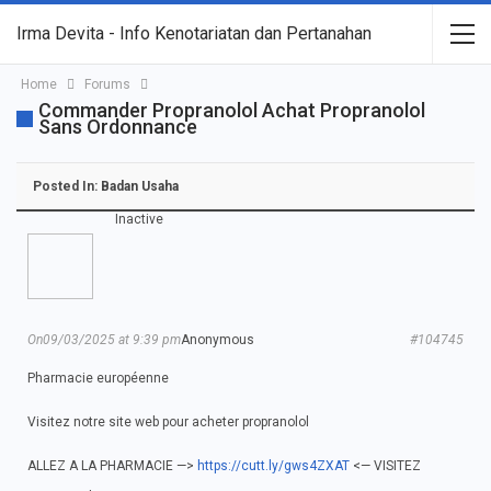
Irma Devita - Info Kenotariatan dan Pertanahan
Home
Forums
Commander Propranolol Achat Propranolol
Sans Ordonnance
Posted In:
Badan Usaha
Inactive
On09/03/2025 at 9:39 pm
Anonymous
#104745
Pharmacie européenne
Visitez notre site web pour acheter propranolol
ALLEZ A LA PHARMACIE —>
https://cutt.ly/gws4ZXAT
<— VISITEZ