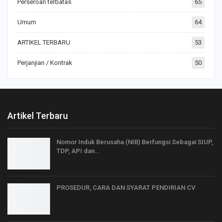
Perseroan terbatas
65
Umum
64
ARTIKEL TERBARU
53
Perjanjian / Kontrak
50
Artikel Terbaru
Nomor Induk Berusaha (NIB) Berfungsi Sebagai SIUP,
TDP, API dan…
PROSEDUR, CARA DAN SYARAT PENDIRIAN CV