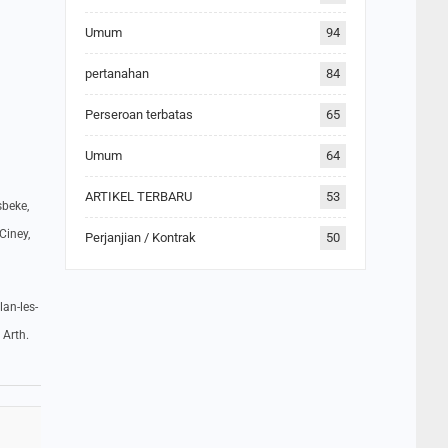
Umum
94
pertanahan
84
Perseroan terbatas
65
Umum
64
ARTIKEL TERBARU
53
sbeke,
Ciney,
Perjanjian / Kontrak
50
lan-les-
 Arth.