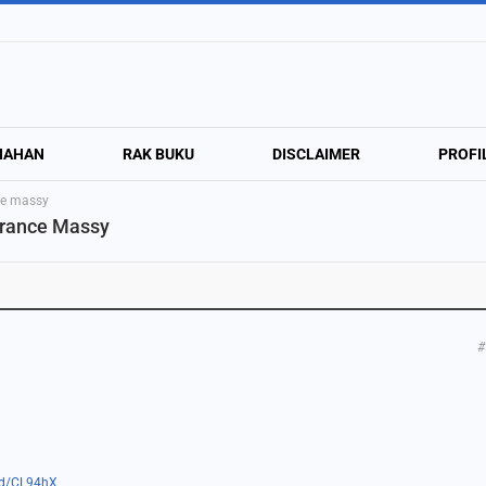
NAHAN
RAK BUKU
DISCLAIMER
PROFI
ce massy
France Massy
#
.gd/CL94hX