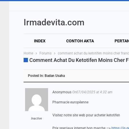
Irmadevita.com
INDEX
CONTOH AKTA
PERTA
Home
Forums
comment achat du ketotifen moins cher fran
Comment Achat Du Ketotifen Moins Cher 
Posted In:
Badan Usaha
Anonymous
On07/04/2025 at 4:32 am
Pharmacie européenne
Visitez notre site web pour acheter ketotifen
Inactive
Prix speciaux internet bon marche —>
https://is