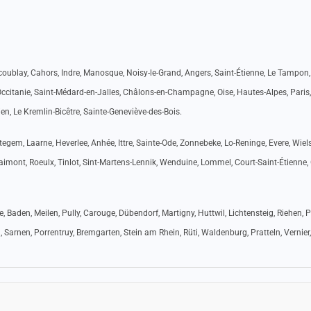
llacoublay, Cahors, Indre, Manosque, Noisy-le-Grand, Angers, Saint-Étienne, Le Tampon,
citanie, Saint-Médard-en-Jalles, Châlons-en-Champagne, Oise, Hautes-Alpes, Paris,
tien, Le Kremlin-Bicêtre, Sainte-Geneviève-des-Bois.
htegem, Laarne, Heverlee, Anhée, Ittre, Sainte-Ode, Zonnebeke, Lo-Reninge, Evere, Wiel
imont, Roeulx, Tinlot, Sint-Martens-Lennik, Wenduine, Lommel, Court-Saint-Étienne, 
e, Baden, Meilen, Pully, Carouge, Dübendorf, Martigny, Huttwil, Lichtensteig, Riehen, P
 Sarnen, Porrentruy, Bremgarten, Stein am Rhein, Rüti, Waldenburg, Pratteln, Vernier,