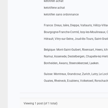
ketotifen achat
ketotifene achat
ketotifen sans ordonnance
France: Dreux, Isère, Dieppe, Vallauris, Vélizy-Vi
Bourgogne-Franche-Comté, Issy-les-Moulineaux, Oc
Hérault, Vitry-sur-Seine, Joué-lès-Tours, Saint-Gra
Belgique: Mont-Saint-Guibert, Rixensart, Heers, Ic
Namur, Assenede, Destelbergen, Chapelle-lez-Herla
Bonheiden, Awans, Steenokkerzeel, Laeken.
Suisse: Montreux, Grandcour, Zurich, Lutry, Le Locl
Ouates, Rheineck, Ecublens, Volketswil, Rorschach,
Viewing 1 post (of 1 total)