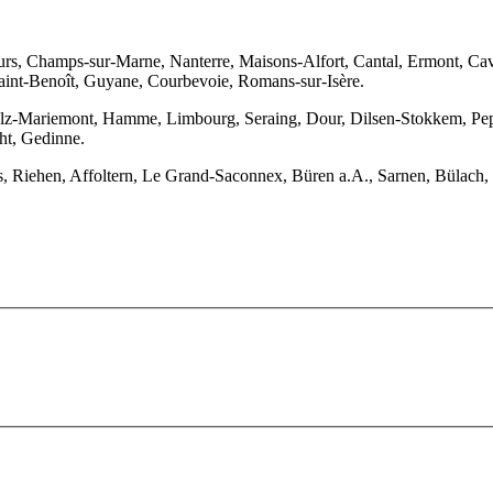
Tours, Champs-sur-Marne, Nanterre, Maisons-Alfort, Cantal, Ermont, C
aint-Benoît, Guyane, Courbevoie, Romans-sur-Isère.
elz-Mariemont, Hamme, Limbourg, Seraing, Dour, Dilsen-Stokkem, Pep
ht, Gedinne.
s, Riehen, Affoltern, Le Grand-Saconnex, Büren a.A., Sarnen, Bülach,