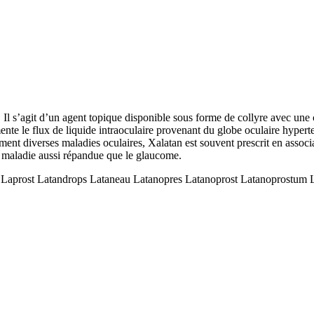
Il s’agit d’un agent topique disponible sous forme de collyre avec une
mente le flux de liquide intraoculaire provenant du globe oculaire hyper
 diverses maladies oculaires, Xalatan est souvent prescrit en associ
ne maladie aussi répandue que le glaucome.
 Laprost Latandrops Lataneau Latanopres Latanoprost Latanoprostum 