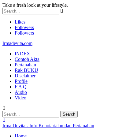
Take a fresh look at your lifestyle.
Likes
Followers
Followers
Irmadevita.com
INDEX
Contoh Akta
Pertanahan
Rak BUKU
Disclaimer
Profile
F A Q
Audio
Video
Irma Devita - Info Kenotariatan dan Pertanahan
Home