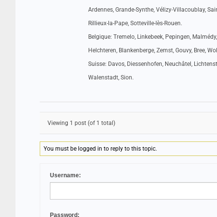
Ardennes, Grande-Synthe, Vélizy-Villacoublay, Sain
Rillieux-la-Pape, Sotteville-lès-Rouen.
Belgique: Tremelo, Linkebeek, Pepingen, Malmédy,
Helchteren, Blankenberge, Zemst, Gouvy, Bree, Wo
Suisse: Davos, Diessenhofen, Neuchâtel, Lichtenste
Walenstadt, Sion.
Viewing 1 post (of 1 total)
You must be logged in to reply to this topic.
Username:
Password: