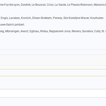
te-Foy-lès-Lyon, Dunkirk, Le Bouscat, Croix, La Garde, Le Plessis-Robinson, Maisons-La
 Engis, Lanaken, Kontich, Dilsen-Stokkem, Perwez, Sint-Katelijne-Waver, Houthalen-
luwe-Saint-Lambert.
ig, Münsingen, Aesch, Eglisau, Nidau, Rapperswil-Jona, Renens, Surselva, Cully, St. 