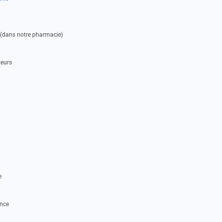
e (dans notre pharmacie)
teurs
e
nce