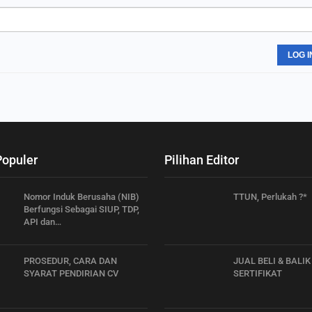
LOG I
Populer
Pilihan Editor
Nomor Induk Berusaha (NIB)
TTUN, Perlukah ?*
Berfungsi Sebagai SIUP, TDP,
API dan…
PROSEDUR, CARA DAN
JUAL BELI & BALI
SYARAT PENDIRIAN CV
SERTIFIKAT