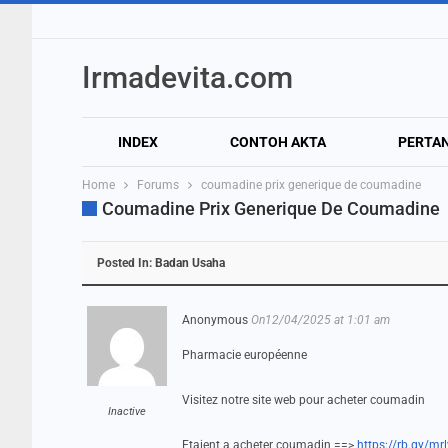
Irmadevita.com
INDEX
CONTOH AKTA
PERTA
Home
Forums
coumadine prix generique de coumadine
Coumadine Prix Generique De Coumadine
Posted In:
Badan Usaha
Anonymous
On12/04/2025 at 1:01 am
Pharmacie européenne
Visitez notre site web pour acheter coumadin
Inactive
Etaient a acheter coumadin ==>
https://rb.gy/mr