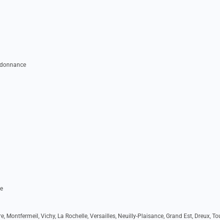
rdonnance
e
re, Montfermeil, Vichy, La Rochelle, Versailles, Neuilly-Plaisance, Grand Est, Dreux, To