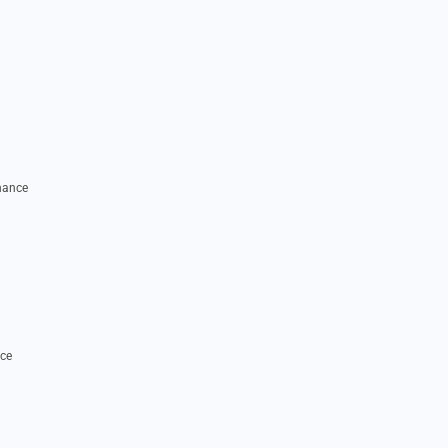
nance
ce