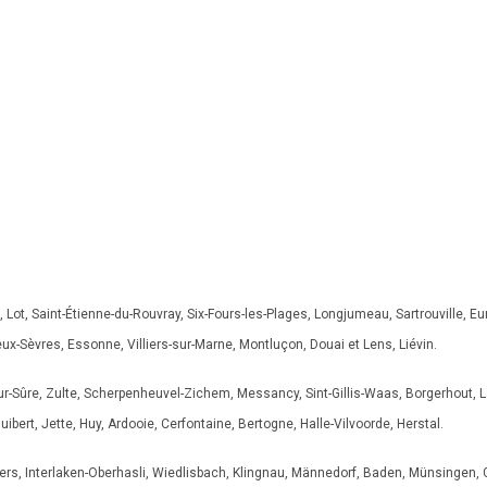
, Saint-Étienne-du-Rouvray, Six-Fours-les-Plages, Longjumeau, Sartrouville, Eure
eux-Sèvres, Essonne, Villiers-sur-Marne, Montluçon, Douai et Lens, Liévin.
sur-Sûre, Zulte, Scherpenheuvel-Zichem, Messancy, Sint-Gillis-Waas, Borgerhout, 
uibert, Jette, Huy, Ardooie, Cerfontaine, Bertogne, Halle-Vilvoorde, Herstal.
vers, Interlaken-Oberhasli, Wiedlisbach, Klingnau, Männedorf, Baden, Münsingen,