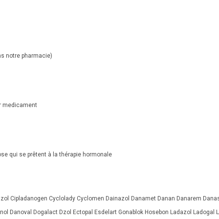
ns notre pharmacie)
eur medicament
ose qui se prêtent à la thérapie hormonale
onzol Cipladanogen Cyclolady Cyclomen Dainazol Danamet Danan Danarem Danas
ol Danoval Dogalact Dzol Ectopal Esdelart Gonablok Hosebon Ladazol Ladogal 