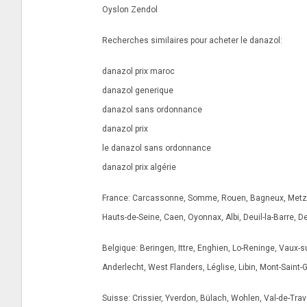
Oyslon Zendol
Recherches similaires pour acheter le danazol:
danazol prix maroc
danazol generique
danazol sans ordonnance
danazol prix
le danazol sans ordonnance
danazol prix algérie
France: Carcassonne, Somme, Rouen, Bagneux, Metz, Lot
Hauts-de-Seine, Caen, Oyonnax, Albi, Deuil-la-Barre, D
Belgique: Beringen, Ittre, Enghien, Lo-Reninge, Vaux-
Anderlecht, West Flanders, Léglise, Libin, Mont-Saint-G
Suisse: Crissier, Yverdon, Bülach, Wohlen, Val-de-Tra