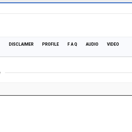
U
DISCLAIMER
PROFILE
F A Q
AUDIO
VIDEO
e