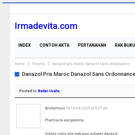
Irmadevita.com
INDEX
CONTOH AKTA
PERTANAHAN
RAK BUK
Home
Forums
danazol prix maroc danazol sans ordonnance
Danazol Prix Maroc Danazol Sans Ordonnanc
Posted In:
Badan Usaha
Anonymous
On13/04/2025 at 9:37 am
Pharmacie européenne
Visitez notre site web pour acheter danazol