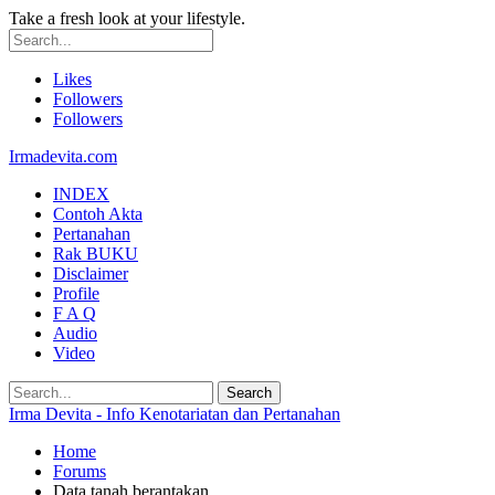
Take a fresh look at your lifestyle.
Likes
Followers
Followers
Irmadevita.com
INDEX
Contoh Akta
Pertanahan
Rak BUKU
Disclaimer
Profile
F A Q
Audio
Video
Irma Devita - Info Kenotariatan dan Pertanahan
Home
Forums
Data tanah berantakan