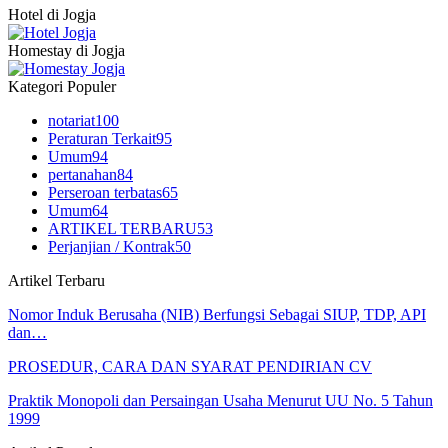
Hotel di Jogja
Homestay di Jogja
Kategori Populer
notariat
100
Peraturan Terkait
95
Umum
94
pertanahan
84
Perseroan terbatas
65
Umum
64
ARTIKEL TERBARU
53
Perjanjian / Kontrak
50
Artikel Terbaru
Nomor Induk Berusaha (NIB) Berfungsi Sebagai SIUP, TDP, API
dan…
PROSEDUR, CARA DAN SYARAT PENDIRIAN CV
Praktik Monopoli dan Persaingan Usaha Menurut UU No. 5 Tahun
1999