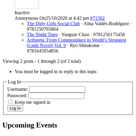
Inactive
Anonymous
On25/10/2020 at 4:42 pm
#71502
The Dirty Girls Social Club
· Alisa Valdés-Rodríguez ·
9781250765864
The Night Tiger
· Yangsze Choo · 9781250175458
Arifureta: From Commonplace to World’s Strongest
(Light Novel) Vol. 9
· Ryo Shirakome ·
9781645054856
Viewing 2 posts - 1 through 2 (of 2 total)
You must be logged in to reply to this topic.
Log In
Username:
Password:
Keep me signed in
Log In
Upcoming Events