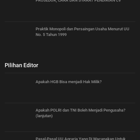
PROSEDUR, CARA DAN SYARAT PENDIRIAN CV
Praktik Monopoli dan Persaingan Usaha Menurut UU
No. 5 Tahun 1999
Pilihan Editor
Apakah HGB Bisa menjadi Hak Milik?
Apakah POLRI dan TNI Boleh Menjadi Pengusaha?
(lanjutan)
Pasal-Pasal UU Agraria Yang Di Wacanakan Untuk