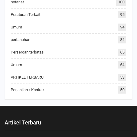
notariat
100
Peraturan Terkait
95
Umum
94
pertanahan
84
Perseroan terbatas
65
Umum
64
ARTIKEL TERBARU
53
Perjanjian / Kontrak
50
Artikel Terbaru