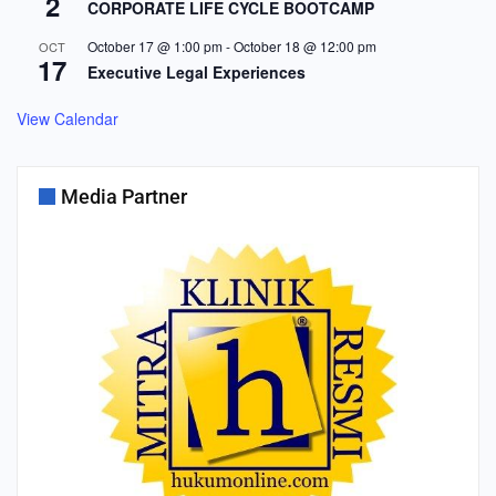
2
CORPORATE LIFE CYCLE BOOTCAMP
October 17 @ 1:00 pm
-
October 18 @ 12:00 pm
OCT
17
Executive Legal Experiences
View Calendar
Media Partner