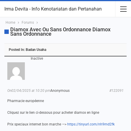
Irma Devita - Info Kenotariatan dan Pertanahan
Home
Forums
Diamox Avec Ou Sans Ordonnance Diamox
Sans Ordonnance
Posted In:
Badan Usaha
Inactive
On02/04/2025 at 10:20 pm
Anonymous
#122091
Pharmacie européenne
Cliquez sur le lien ci-dessous pour acheter diamox en ligne
Prix speciaux internet bon marche —>
https://tinyurl.com/nh9md2fk