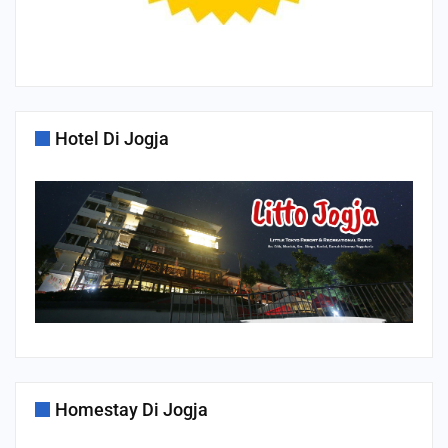
Hotel Di Jogja
Homestay Di Jogja