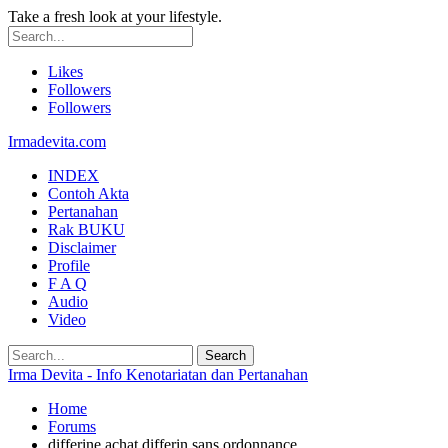
Take a fresh look at your lifestyle.
Likes
Followers
Followers
Irmadevita.com
INDEX
Contoh Akta
Pertanahan
Rak BUKU
Disclaimer
Profile
F A Q
Audio
Video
Irma Devita - Info Kenotariatan dan Pertanahan
Home
Forums
differine achat differin sans ordonnance