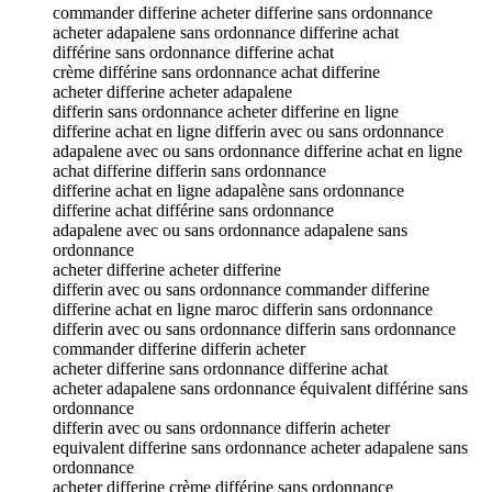
commander differine acheter differine sans ordonnance
acheter adapalene sans ordonnance differine achat
différine sans ordonnance differine achat
crème différine sans ordonnance achat differine
acheter differine acheter adapalene
differin sans ordonnance acheter differine en ligne
differine achat en ligne differin avec ou sans ordonnance
adapalene avec ou sans ordonnance differine achat en ligne
achat differine differin sans ordonnance
differine achat en ligne adapalène sans ordonnance
differine achat différine sans ordonnance
adapalene avec ou sans ordonnance adapalene sans
ordonnance
acheter differine acheter differine
differin avec ou sans ordonnance commander differine
differine achat en ligne maroc differin sans ordonnance
differin avec ou sans ordonnance differin sans ordonnance
commander differine differin acheter
acheter differine sans ordonnance differine achat
acheter adapalene sans ordonnance équivalent différine sans
ordonnance
differin avec ou sans ordonnance differin acheter
equivalent differine sans ordonnance acheter adapalene sans
ordonnance
acheter differine crème différine sans ordonnance