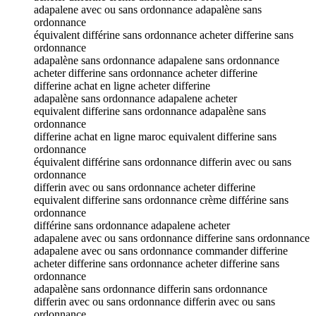
adapalene avec ou sans ordonnance adapalène sans
ordonnance
équivalent différine sans ordonnance acheter differine sans
ordonnance
adapalène sans ordonnance adapalene sans ordonnance
acheter differine sans ordonnance acheter differine
differine achat en ligne acheter differine
adapalène sans ordonnance adapalene acheter
equivalent differine sans ordonnance adapalène sans
ordonnance
differine achat en ligne maroc equivalent differine sans
ordonnance
équivalent différine sans ordonnance differin avec ou sans
ordonnance
differin avec ou sans ordonnance acheter differine
equivalent differine sans ordonnance crème différine sans
ordonnance
différine sans ordonnance adapalene acheter
adapalene avec ou sans ordonnance differine sans ordonnance
adapalene avec ou sans ordonnance commander differine
acheter differine sans ordonnance acheter differine sans
ordonnance
adapalène sans ordonnance differin sans ordonnance
differin avec ou sans ordonnance differin avec ou sans
ordonnance