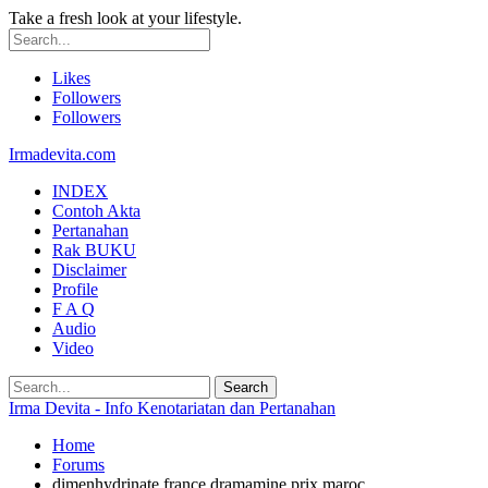
Take a fresh look at your lifestyle.
Likes
Followers
Followers
Irmadevita.com
INDEX
Contoh Akta
Pertanahan
Rak BUKU
Disclaimer
Profile
F A Q
Audio
Video
Irma Devita - Info Kenotariatan dan Pertanahan
Home
Forums
dimenhydrinate france dramamine prix maroc