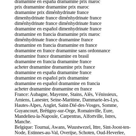
dramamine en españa dramamine prix maroc
prix dramamine dramamine prix maroc
dramamine prix diménhydrinate france
dimenhydrinate france diménhydrinate france
diménhydrinate france diménhydrinate france
dramamine en español dimenhydrinate france
dramamine en francia dramamine prix maroc
diménhydrinate france dramamine france
dramamine en francia dramamine en france
dramamine en france dramamine sans ordonnance
dramamine france dramamine en brasil
dramamine en francia dramamine france
acheter dramamine dramamine prix france
dramamine en españa dramamine france
dramamine en español prix dramamine
dramamine en español dramamine en francia
acheter dramamine dramamine en france
France: Aubagne, Mayenne, Stains, Alès, Vénissieux,
Amiens, Lanester, Seine-Maritime, Dammarie-les-Lys,
Hautes-Alpes, Anglet, Saint-Dié-des-Vosges, Somme,
Guyancourt, Brétigny-sur-Orge, Romainville, Eure,
Mandelieu-la-Napoule, Carpentras, Alfortville, Istres,
Manche.
Belgique: Tournai, Awans, Wuustwezel, Ittre, Sint-Joost-ten-
Node, Estinnes-au-Val, Overijse, Schoten, Oud-Heverlee,