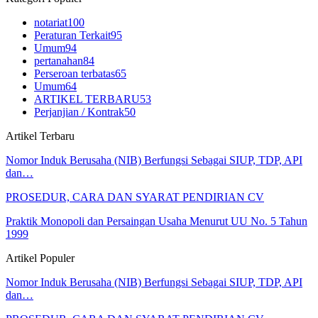
notariat
100
Peraturan Terkait
95
Umum
94
pertanahan
84
Perseroan terbatas
65
Umum
64
ARTIKEL TERBARU
53
Perjanjian / Kontrak
50
Artikel Terbaru
Nomor Induk Berusaha (NIB) Berfungsi Sebagai SIUP, TDP, API
dan…
PROSEDUR, CARA DAN SYARAT PENDIRIAN CV
Praktik Monopoli dan Persaingan Usaha Menurut UU No. 5 Tahun
1999
Artikel Populer
Nomor Induk Berusaha (NIB) Berfungsi Sebagai SIUP, TDP, API
dan…