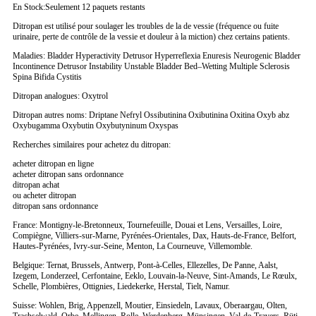
En Stock:Seulement 12 paquets restants
Ditropan est utilisé pour soulager les troubles de la de vessie (fréquence ou fuite
urinaire, perte de contrôle de la vessie et douleur à la miction) chez certains patients.
Maladies: Bladder Hyperactivity Detrusor Hyperreflexia Enuresis Neurogenic Bladder
Incontinence Detrusor Instability Unstable Bladder Bed–Wetting Multiple Sclerosis
Spina Bifida Cystitis
Ditropan analogues: Oxytrol
Ditropan autres noms: Driptane Nefryl Ossibutinina Oxibutinina Oxitina Oxyb abz
Oxybugamma Oxybutin Oxybutyninum Oxyspas
Recherches similaires pour achetez du ditropan:
acheter ditropan en ligne
acheter ditropan sans ordonnance
ditropan achat
ou acheter ditropan
ditropan sans ordonnance
France: Montigny-le-Bretonneux, Tournefeuille, Douai et Lens, Versailles, Loire,
Compiègne, Villiers-sur-Marne, Pyrénées-Orientales, Dax, Hauts-de-France, Belfort,
Hautes-Pyrénées, Ivry-sur-Seine, Menton, La Courneuve, Villemomble.
Belgique: Ternat, Brussels, Antwerp, Pont-à-Celles, Ellezelles, De Panne, Aalst,
Izegem, Londerzeel, Cerfontaine, Eeklo, Louvain-la-Neuve, Sint-Amands, Le Rœulx,
Schelle, Plombières, Ottignies, Liedekerke, Herstal, Tielt, Namur.
Suisse: Wohlen, Brig, Appenzell, Moutier, Einsiedeln, Lavaux, Oberaargau, Olten,
Trachselwald, Orbe, Mellingen, Rolle, Werdenberg, Münsingen, Val-de-Travers, Rüti,