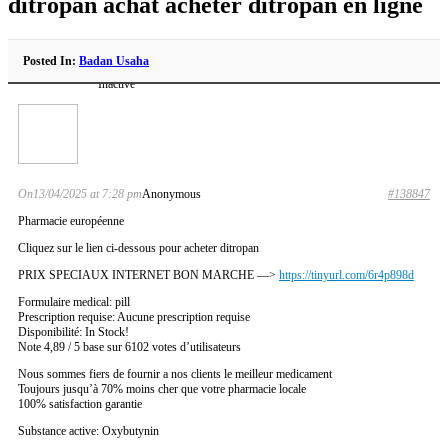
ditropan achat acheter ditropan en ligne
Posted In:
Badan Usaha
Inactive
On13/04/2025 at 7:28 pm
Anonymous
#138847
Pharmacie européenne
Cliquez sur le lien ci-dessous pour acheter ditropan
PRIX SPECIAUX INTERNET BON MARCHE —>
https://tinyurl.com/6r4p898d
Formulaire medical: pill
Prescription requise: Aucune prescription requise
Disponibilité: In Stock!
Note 4,89 / 5 base sur 6102 votes d’utilisateurs
Nous sommes fiers de fournir a nos clients le meilleur medicament
Toujours jusqu’à 70% moins cher que votre pharmacie locale
100% satisfaction garantie
Substance active: Oxybutynin