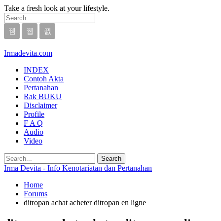
Take a fresh look at your lifestyle.
Irmadevita.com
INDEX
Contoh Akta
Pertanahan
Rak BUKU
Disclaimer
Profile
F A Q
Audio
Video
Irma Devita - Info Kenotariatan dan Pertanahan
Home
Forums
ditropan achat acheter ditropan en ligne