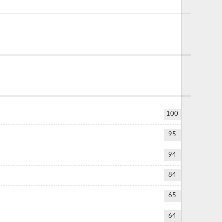
100
95
94
84
65
64