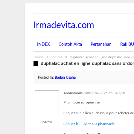
Irmadevita.com
INDEX
Contoh Akta
Pertanahan
Rak B
Home
Forums
duphalac achat en ligne duphalac sans 
duphalac achat en ligne duphalac sans ordo
Posted In:
Badan Usaha
Anonymous
On02/04/2025 at 8:40 pm
Pharmacie européenne
Cliquez sur le lien ci-dessous pour acheter d
Inactive
Cliquez ici – Allez à la pharmacie