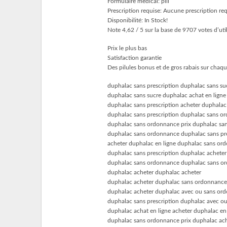
Formulaire medical: pill
Prescription requise: Aucune prescription re
Disponibilité: In Stock!
Note 4,62 / 5 sur la base de 9707 votes d’util
Prix le plus bas
Satisfaction garantie
Des pilules bonus et de gros rabais sur ch
duphalac sans prescription duphalac sans su
duphalac sans sucre duphalac achat en ligne
duphalac sans prescription acheter duphalac
duphalac sans prescription duphalac sans o
duphalac sans ordonnance prix duphalac sa
duphalac sans ordonnance duphalac sans pre
acheter duphalac en ligne duphalac sans or
duphalac sans prescription duphalac acheter
duphalac sans ordonnance duphalac sans o
duphalac acheter duphalac acheter
duphalac acheter duphalac sans ordonnance
duphalac acheter duphalac avec ou sans or
duphalac sans prescription duphalac avec o
duphalac achat en ligne acheter duphalac en
duphalac sans ordonnance prix duphalac ach