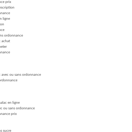
ce prix
escription
onnance
n ligne
ion
nce
ans ordonnance
 achat
heter
nnance
c avec ou sans ordonnance
 ordonnance
alac en ligne
ec ou sans ordonnance
nnance prix
s sucre