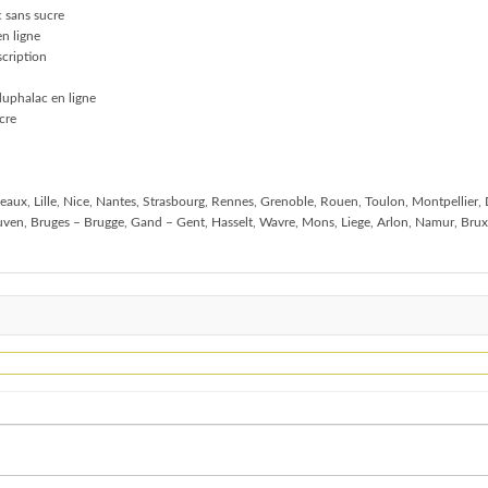
 sans sucre
n ligne
scription
uphalac en ligne
cre
deaux, Lille, Nice, Nantes, Strasbourg, Rennes, Grenoble, Rouen, Toulon, Montpellier,
ven, Bruges – Brugge, Gand – Gent, Hasselt, Wavre, Mons, Liege, Arlon, Namur, Brux