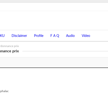
UKU
Disclaimer
Profile
F A Q
Audio
Video
ordonnance prix
nnance prix
uphalac