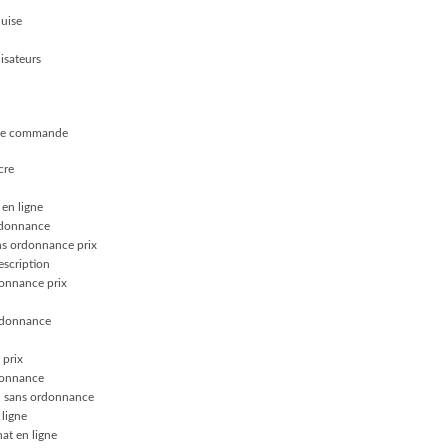
quise
isateurs
aque commande
cre
 en ligne
rdonnance
ns ordonnance prix
scription
donnance prix
rdonnance
 prix
donnance
u sans ordonnance
 ligne
at en ligne