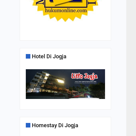
Hotel Di Jogja
Homestay Di Jogja