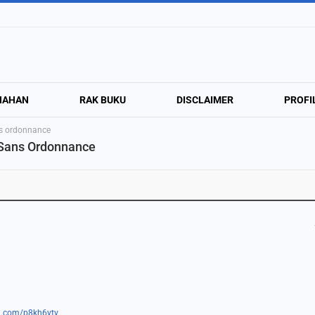
NAHAN
RAK BUKU
DISCLAIMER
PROFI
ns ordonnance
 Sans Ordonnance
rl.com/p8kh6vtv