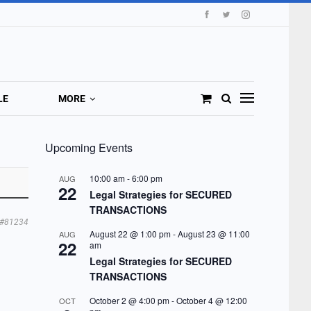
LE
MORE
Upcoming Events
10:00 am
-
6:00 pm
AUG
22
Legal Strategies for SECURED
TRANSACTIONS
#81234
August 22 @ 1:00 pm
-
August 23 @ 11:00
AUG
22
am
Legal Strategies for SECURED
TRANSACTIONS
October 2 @ 4:00 pm
-
October 4 @ 12:00
OCT