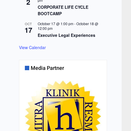
2
pm
CORPORATE LIFE CYCLE
BOOTCAMP
October 17 @ 1:00 pm
-
October 18 @
OCT
17
12:00 pm
Executive Legal Experiences
View Calendar
Media Partner