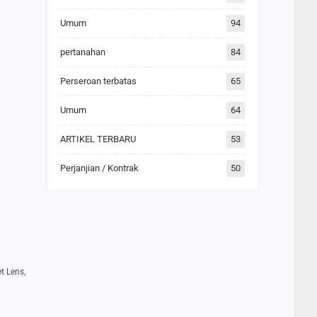
Umum
94
pertanahan
84
Perseroan terbatas
65
Umum
64
ARTIKEL TERBARU
53
Perjanjian / Kontrak
50
t Lens,