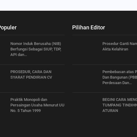
Populer
Pilihan Editor
Nomor Induk Berusaha (NIB)
Prosedur Ganti Na
Berfungsi Sebagai SIUP, TDP,
Akta Kelahiran
API dan…
PROSEDUR, CARA DAN
Pembebasan atas P
SYARAT PENDIRIAN CV
Dan Bangunan (PBB
Perdesaan Dan…
Praktik Monopoli dan
BEGINI CARA MEN
Persaingan Usaha Menurut UU
TUMPANG TINDIH
No. 5 Tahun 1999
ATURAN