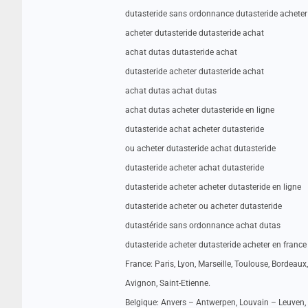
dutasteride sans ordonnance dutasteride acheter
acheter dutasteride dutasteride achat
achat dutas dutasteride achat
dutasteride acheter dutasteride achat
achat dutas achat dutas
achat dutas acheter dutasteride en ligne
dutasteride achat acheter dutasteride
ou acheter dutasteride achat dutasteride
dutasteride acheter achat dutasteride
dutasteride acheter acheter dutasteride en ligne
dutasteride acheter ou acheter dutasteride
dutastéride sans ordonnance achat dutas
dutasteride acheter dutasteride acheter en france
France: Paris, Lyon, Marseille, Toulouse, Bordeaux,
Avignon, Saint-Etienne.
Belgique: Anvers – Antwerpen, Louvain – Leuven, 