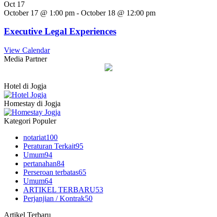
Oct
17
October 17 @ 1:00 pm
-
October 18 @ 12:00 pm
Executive Legal Experiences
View Calendar
Media Partner
Hotel di Jogja
Homestay di Jogja
Kategori Populer
notariat
100
Peraturan Terkait
95
Umum
94
pertanahan
84
Perseroan terbatas
65
Umum
64
ARTIKEL TERBARU
53
Perjanjian / Kontrak
50
Artikel Terbaru