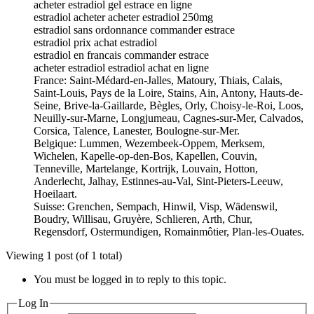
acheter estradiol gel estrace en ligne
estradiol acheter acheter estradiol 250mg
estradiol sans ordonnance commander estrace
estradiol prix achat estradiol
estradiol en francais commander estrace
acheter estradiol estradiol achat en ligne
France: Saint-Médard-en-Jalles, Matoury, Thiais, Calais,
Saint-Louis, Pays de la Loire, Stains, Ain, Antony, Hauts-de-
Seine, Brive-la-Gaillarde, Bègles, Orly, Choisy-le-Roi, Loos,
Neuilly-sur-Marne, Longjumeau, Cagnes-sur-Mer, Calvados,
Corsica, Talence, Lanester, Boulogne-sur-Mer.
Belgique: Lummen, Wezembeek-Oppem, Merksem,
Wichelen, Kapelle-op-den-Bos, Kapellen, Couvin,
Tenneville, Martelange, Kortrijk, Louvain, Hotton,
Anderlecht, Jalhay, Estinnes-au-Val, Sint-Pieters-Leeuw,
Hoeilaart.
Suisse: Grenchen, Sempach, Hinwil, Visp, Wädenswil,
Boudry, Willisau, Gruyère, Schlieren, Arth, Chur,
Regensdorf, Ostermundigen, Romainmôtier, Plan-les-Ouates.
Viewing 1 post (of 1 total)
You must be logged in to reply to this topic.
Log In