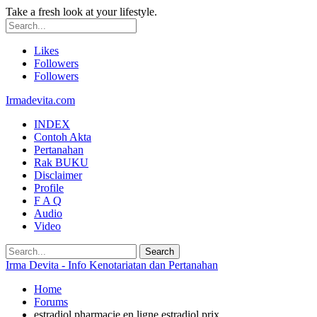
Take a fresh look at your lifestyle.
Likes
Followers
Followers
Irmadevita.com
INDEX
Contoh Akta
Pertanahan
Rak BUKU
Disclaimer
Profile
F A Q
Audio
Video
Irma Devita - Info Kenotariatan dan Pertanahan
Home
Forums
estradiol pharmacie en ligne estradiol prix