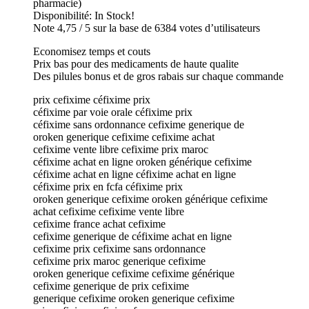
pharmacie)
Disponibilité: In Stock!
Note 4,75 / 5 sur la base de 6384 votes d’utilisateurs
Economisez temps et couts
Prix bas pour des medicaments de haute qualite
Des pilules bonus et de gros rabais sur chaque commande
prix cefixime céfixime prix
céfixime par voie orale céfixime prix
céfixime sans ordonnance cefixime generique de
oroken generique cefixime cefixime achat
cefixime vente libre cefixime prix maroc
céfixime achat en ligne oroken générique cefixime
céfixime achat en ligne céfixime achat en ligne
céfixime prix en fcfa céfixime prix
oroken generique cefixime oroken générique cefixime
achat cefixime cefixime vente libre
cefixime france achat cefixime
cefixime generique de céfixime achat en ligne
cefixime prix cefixime sans ordonnance
cefixime prix maroc generique cefixime
oroken generique cefixime cefixime générique
cefixime generique de prix cefixime
generique cefixime oroken generique cefixime