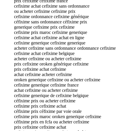
prix cefixime cefixime france
cefixime achat cefixime sans ordonnance
ou acheter cefixime cefixime prix
cefixime ordonnance cefixime générique
céfixime sans ordonnance céfixime prix
generique cefixime prix cefixime
cefixime prix maroc cefixime generique
cefixime achat cefixime achat en ligne
cefixime generique cefixime generique
acheter cefixime sans ordonnance ordonnance cefixime
cefixime achat cefixime belgique
acheter cefixime ou acheter cefixime
prix cefixime oroken générique cefixime
prix cefixime achat cefixime
achat cefixime acheter cefixime
oroken generique cefixime ou acheter cefixime
cefixime generique cefixime france
achat cefixime ou acheter cefixime
cefixime generique de cefixime belgique
céfixime prix ou acheter cefixime
cefixime prix cefixime achat
céfixime prix céfixime par voie orale
cefixime prix maroc oroken generique cefixime
céfixime prix en fcfa ou acheter cefixime
prix cefixime cefixime achat