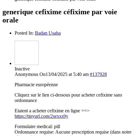
generique cefixime céfixime par voie
orale
Posted In:
Badan Usaha
Inactive
Anonymous
On13/04/2025 at 5:40 am
#137928
Pharmacie européenne
Cliquez sur le lien ci-dessous pour acheter cefixime sans
ordonnance
Etaient a acheter cefixime en ligne ==>
https://tinyurl.com/2sexxs9y
Formulaire medical: pill
Ordonnance requise: Aucune prescription requise (dans notre