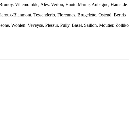
er, Brunoy, Villemomble, Alès, Vertou, Haute-Marne, Aubagne, Hauts-de
leroux-Blanmont, Tessenderlo, Florennes, Brugelette, Ostend, Bertrix
osone, Wohlen, Veveyse, Plessur, Pully, Basel, Saillon, Moutier, Zoll