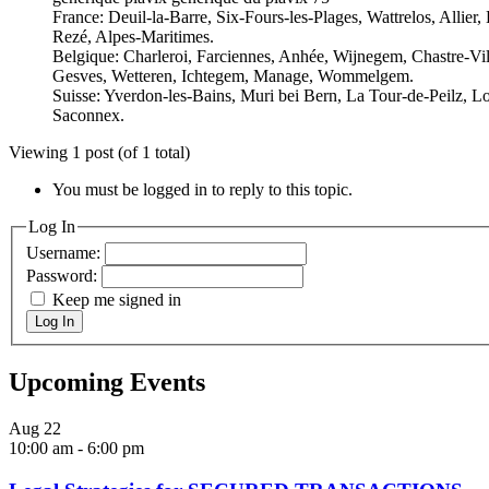
France: Deuil-la-Barre, Six-Fours-les-Plages, Wattrelos, Alli
Rezé, Alpes-Maritimes.
Belgique: Charleroi, Farciennes, Anhée, Wijnegem, Chastre-Vil
Gesves, Wetteren, Ichtegem, Manage, Wommelgem.
Suisse: Yverdon-les-Bains, Muri bei Bern, La Tour-de-Peilz, L
Saconnex.
Viewing 1 post (of 1 total)
You must be logged in to reply to this topic.
Log In
Username:
Password:
Keep me signed in
Log In
Upcoming Events
Aug
22
10:00 am
-
6:00 pm