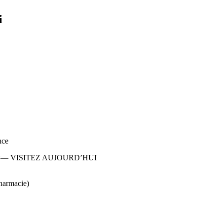
i
nce
— VISITEZ AUJOURD’HUI
harmacie)