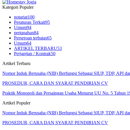
Kategori Populer
notariat
100
Peraturan Terkait
95
Umum
94
pertanahan
84
Perseroan terbatas
65
Umum
64
ARTIKEL TERBARU
53
Perjanjian / Kontrak
50
Artikel Terbaru
Nomor Induk Berusaha (NIB) Berfungsi Sebagai SIUP, TDP, API d
PROSEDUR, CARA DAN SYARAT PENDIRIAN CV
Praktik Monopoli dan Persaingan Usaha Menurut UU No. 5 Tahun 1
Artikel Populer
Nomor Induk Berusaha (NIB) Berfungsi Sebagai SIUP, TDP, API d
PROSEDUR, CARA DAN SYARAT PENDIRIAN CV