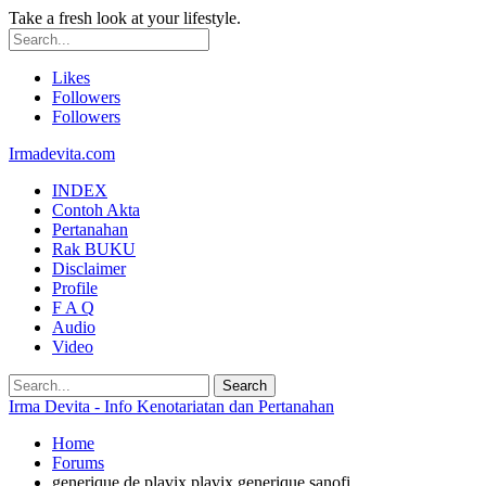
Take a fresh look at your lifestyle.
Likes
Followers
Followers
Irmadevita.com
INDEX
Contoh Akta
Pertanahan
Rak BUKU
Disclaimer
Profile
F A Q
Audio
Video
Irma Devita - Info Kenotariatan dan Pertanahan
Home
Forums
generique de plavix plavix generique sanofi