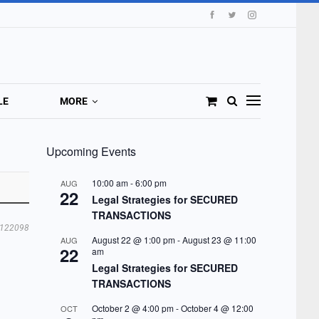
LE
MORE
Upcoming Events
10:00 am
-
6:00 pm
AUG
22
Legal Strategies for SECURED
TRANSACTIONS
122098
August 22 @ 1:00 pm
-
August 23 @ 11:00
AUG
22
am
Legal Strategies for SECURED
TRANSACTIONS
October 2 @ 4:00 pm
-
October 4 @ 12:00
OCT