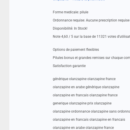
Forme medicale: pilule
Ordonnance requise: Aucune prescription requise
Disponibilité: In Stock!
Note 4,60 / 5 sur la base de 11321 votes d’utilisa
Options de paiement flexibles
Pilules bonus et grandes remises sur chaque c
Satisfaction garantie
générique olanzapine olanzapine france
olanzapine en arabe générique olanzapine
olanzapine en francais olanzapine france
generique olanzapine prix olanzapine
olanzapine ordonnance olanzapine sans ordonn
olanzapine en francais olanzapine en francais
olanzapine en arabe olanzapine france