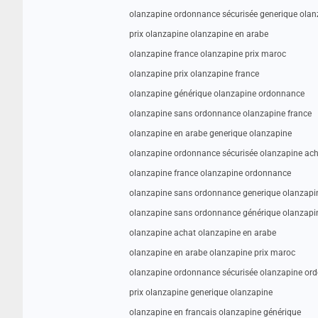
olanzapine ordonnance sécurisée generique olan
prix olanzapine olanzapine en arabe
olanzapine france olanzapine prix maroc
olanzapine prix olanzapine france
olanzapine générique olanzapine ordonnance
olanzapine sans ordonnance olanzapine france
olanzapine en arabe generique olanzapine
olanzapine ordonnance sécurisée olanzapine ac
olanzapine france olanzapine ordonnance
olanzapine sans ordonnance generique olanzapi
olanzapine sans ordonnance générique olanzapi
olanzapine achat olanzapine en arabe
olanzapine en arabe olanzapine prix maroc
olanzapine ordonnance sécurisée olanzapine or
prix olanzapine generique olanzapine
olanzapine en francais olanzapine générique