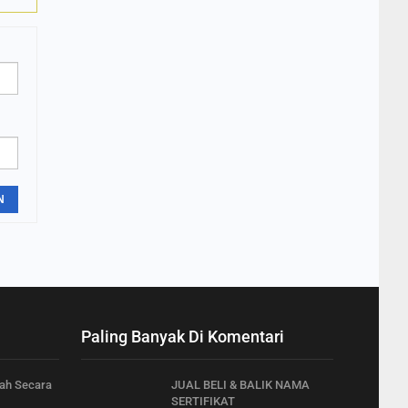
N
Paling Banyak Di Komentari
nah Secara
JUAL BELI & BALIK NAMA
SERTIFIKAT