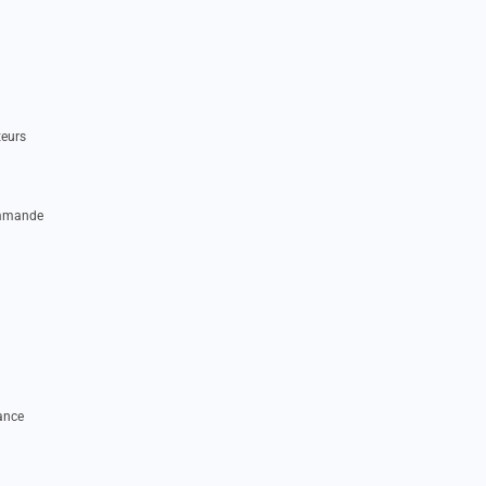
teurs
ommande
ance