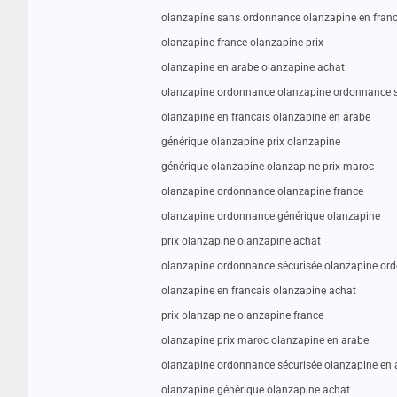
olanzapine sans ordonnance olanzapine en franc
olanzapine france olanzapine prix
olanzapine en arabe olanzapine achat
olanzapine ordonnance olanzapine ordonnance s
olanzapine en francais olanzapine en arabe
générique olanzapine prix olanzapine
générique olanzapine olanzapine prix maroc
olanzapine ordonnance olanzapine france
olanzapine ordonnance générique olanzapine
prix olanzapine olanzapine achat
olanzapine ordonnance sécurisée olanzapine or
olanzapine en francais olanzapine achat
prix olanzapine olanzapine france
olanzapine prix maroc olanzapine en arabe
olanzapine ordonnance sécurisée olanzapine en 
olanzapine générique olanzapine achat