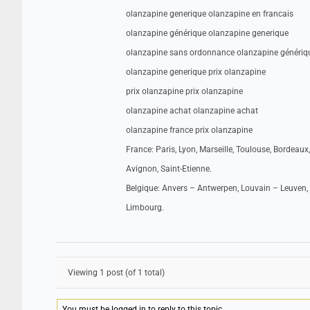
olanzapine generique olanzapine en francais
olanzapine générique olanzapine generique
olanzapine sans ordonnance olanzapine génériq
olanzapine generique prix olanzapine
prix olanzapine prix olanzapine
olanzapine achat olanzapine achat
olanzapine france prix olanzapine
France: Paris, Lyon, Marseille, Toulouse, Bordeaux,
Avignon, Saint-Etienne.
Belgique: Anvers – Antwerpen, Louvain – Leuven, 
Limbourg.
Viewing 1 post (of 1 total)
You must be logged in to reply to this topic.