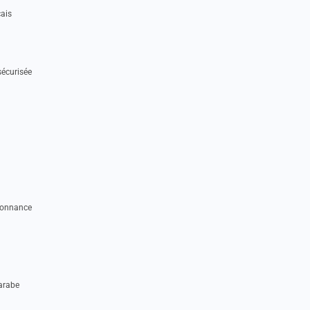
ais
écurisée
donnance
arabe