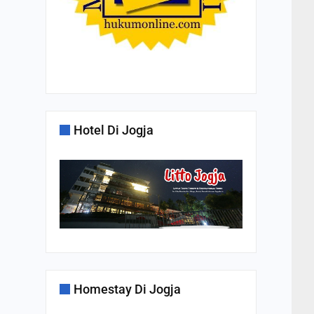
Hotel Di Jogja
Homestay Di Jogja