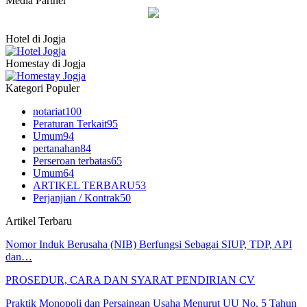
Media Partner
Hotel di Jogja
Homestay di Jogja
Kategori Populer
notariat
100
Peraturan Terkait
95
Umum
94
pertanahan
84
Perseroan terbatas
65
Umum
64
ARTIKEL TERBARU
53
Perjanjian / Kontrak
50
Artikel Terbaru
Nomor Induk Berusaha (NIB) Berfungsi Sebagai SIUP, TDP, API
dan…
PROSEDUR, CARA DAN SYARAT PENDIRIAN CV
Praktik Monopoli dan Persaingan Usaha Menurut UU No. 5 Tahun