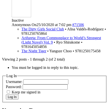
Inactive
Anonymous
On25/10/2020 at 7:02 pm
#71506
The Dirty Girls Social Club
• Alisa Valdés-Rodríguez •
9781250765864
Arifureta: From Commonplace to World’s Strongest
(Light Novel) Vol. 9
• Ryo Shirakome •
9781645054856
The Night Tiger
• Yangsze Choo • 9781250175458
Viewing 2 posts - 1 through 2 (of 2 total)
You must be logged in to reply to this topic.
Log In
Username:
Password:
Keep me signed in
Log In