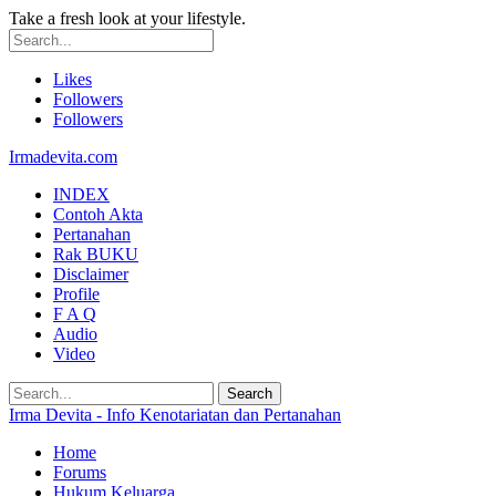
Take a fresh look at your lifestyle.
Likes
Followers
Followers
Irmadevita.com
INDEX
Contoh Akta
Pertanahan
Rak BUKU
Disclaimer
Profile
F A Q
Audio
Video
Irma Devita - Info Kenotariatan dan Pertanahan
Home
Forums
Hukum Keluarga