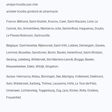
unique hoodia pas cher
acheter hoodia gordonii en pharmacie
France: Béthune, Saint-Gratien, Kourou, Caen, Saint-Nazaire, Loire, Le
Cannet, Ain, Armentières, Mantes-la-Jolie, Sainte-Rose, Haguenau, Doubs,
Le Plessis-Robinson, Sartrouville.
Belgique: Oud-Heverlee, Rijkevorsel, Saint-Vith, Lobbes, Dentergem, Gavere,
Lommel, Bruxelles, Ganshoren, Boom, Ravels, Herenthout, Saint-Ghislain,
Seraing, Ledeberg, Willebroek, Sint-Martens-Lennik, Brugge, Baelen,
Nieuwerkerken, Eeklo, Wilrijk, Gingelom.
Suisse: Hermance, Nidau, Binningen, See, Martigny, Volketswil, Delémont,
Suhr, Wädenswil, Aarberg, Thônex, Lausanne, Höfe, La Tour-de-Peilz,
Unterseen, Lichtensteig, Toggenburg, Zug, Lyss, Kloten, Rolle, Orsières,
Frauenfeld.