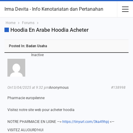
Irma Devita - Info Kenotariatan dan Pertanahan
Home
Forums
Hoodia En Arabe Hoodia Acheter
Posted In:
Badan Usaha
Inactive
On13/04/2025 at 9:32 pm
Anonymous
#138998
Pharmacie européenne
Visitez notre site web pour acheter hoodia
NOTRE PHARMACIE EN LIGNE —>
https://tinyurl.com/3ka49hpj
<—
VISITEZ AUJOURD’HUI