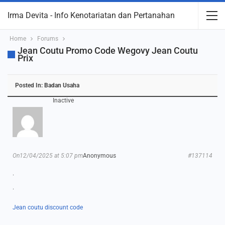
Irma Devita - Info Kenotariatan dan Pertanahan
Home
Forums
Jean Coutu Promo Code Wegovy Jean Coutu
Prix
Posted In:
Badan Usaha
Inactive
On12/04/2025 at 5:07 pm
Anonymous
#137114
.
.
Jean coutu discount code